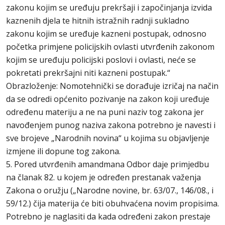
zakonu kojim se uređuju prekršaji i započinjanja izvida
kaznenih djela te hitnih istražnih radnji sukladno
zakonu kojim se uređuje kazneni postupak, odnosno
početka primjene policijskih ovlasti utvrđenih zakonom
kojim se uređuju policijski poslovi i ovlasti, neće se
pokretati prekršajni niti kazneni postupak.“
Obrazloženje: Nomotehnički se dorađuje izričaj na način
da se odredi općenito pozivanje na zakon koji uređuje
određenu materiju a ne na puni naziv tog zakona jer
navođenjem punog naziva zakona potrebno je navesti i
sve brojeve „Narodnih novina“ u kojima su objavljenje
izmjene ili dopune tog zakona.
5. Pored utvrđenih amandmana Odbor daje primjedbu
na članak 82. u kojem je određen prestanak važenja
Zakona o oružju („Narodne novine, br. 63/07., 146/08., i
59/12.) čija materija će biti obuhvaćena novim propisima.
Potrebno je naglasiti da kada određeni zakon prestaje