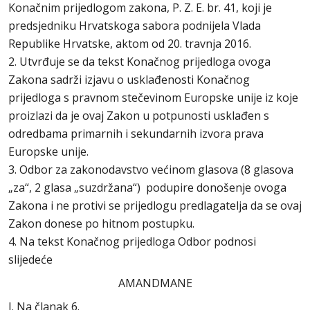
Konačnim prijedlogom zakona, P. Z. E. br. 41, koji je
predsjedniku Hrvatskoga sabora podnijela Vlada
Republike Hrvatske, aktom od 20. travnja 2016.
2. Utvrđuje se da tekst Konačnog prijedloga ovoga
Zakona sadrži izjavu o usklađenosti Konačnog
prijedloga s pravnom stečevinom Europske unije iz koje
proizlazi da je ovaj Zakon u potpunosti usklađen s
odredbama primarnih i sekundarnih izvora prava
Europske unije.
3. Odbor za zakonodavstvo većinom glasova (8 glasova
„za“, 2 glasa „suzdržana“) podupire donošenje ovoga
Zakona i ne protivi se prijedlogu predlagatelja da se ovaj
Zakon donese po hitnom postupku.
4. Na tekst Konačnog prijedloga Odbor podnosi
slijedeće
AMANDMANE
I. Na članak 6.