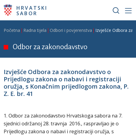
Skoči na glavni sadržaj
HRVATSKI
SABOR
Breadcrumb
Početna
Radna tijela
Odbori i povjerenstva
Izvješće Odbora za z
Odbor za zakonodavstvo
Izvješće Odbora za zakonodavstvo o
Prijedlogu zakona o nabavi i registraciji
oružja, s Konačnim prijedlogom zakona, P.
Z. E. br. 41
1. Odbor za zakonodavstvo Hrvatskoga sabora na 7.
sjednici održanoj 28. travnja 2016., raspravljao je o
Prijedlogu zakona o nabavi i registraciji oružja, s