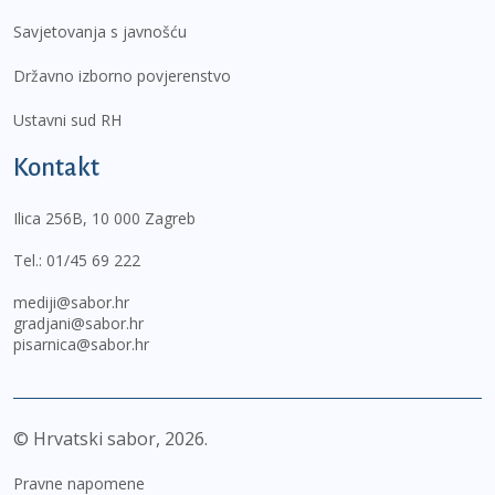
Savjetovanja s javnošću
Državno izborno povjerenstvo
Ustavni sud RH
Kontakt
Ilica 256B, 10 000 Zagreb
Tel.:
01/45 69 222
mediji@sabor.hr
gradjani@sabor.hr
pisarnica@sabor.hr
© Hrvatski sabor,
2026
Pravne napomene