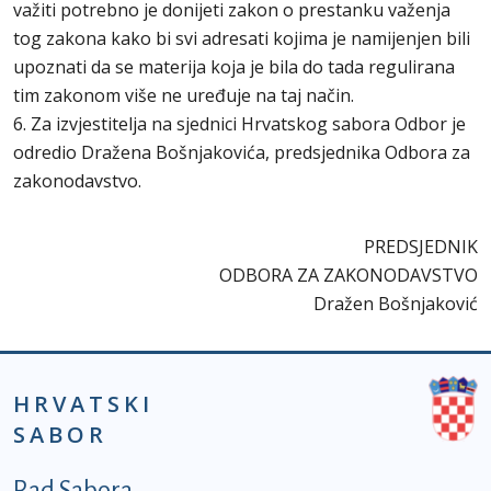
važiti potrebno je donijeti zakon o prestanku važenja
tog zakona kako bi svi adresati kojima je namijenjen bili
upoznati da se materija koja je bila do tada regulirana
tim zakonom više ne uređuje na taj način.
6. Za izvjestitelja na sjednici Hrvatskog sabora Odbor je
odredio Dražena Bošnjakovića, predsjednika Odbora za
zakonodavstvo.
PREDSJEDNIK
ODBORA ZA ZAKONODAVSTVO
Dražen Bošnjaković
HRVATSKI
SABOR
Podnožje prvi izbornik
Rad Sabora