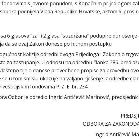
im fondovima s javnom ponudom, s Konačnim prijedlogom zak
ga sabora podnijela Vlada Republike Hrvatske, aktom 6. prosi
sa 6 glasova "za" i 2 glasa "suzdržana" podupire donošenje
elja da se ovaj Zakon donese po hitnom postupku.
mogućnost kolizije odredbi ovoga Prijedloga i Zakona o trgo
sta za zastupanje. U odnosu na odredbu članka 386. predlaž
ovlašteno tijelo donese provedbene propise za provedbu ov
 se u tom smislu ukazuje na valjano rješenje iz odredbe čla
vesticijskim fondovima P. Z. E. br. 234.
abora Odbor je odredio Ingrid Antičević Marinović, predsjedni
PREDSJE
ODBORA ZA ZAKONOD
Ingrid Antičević Mari