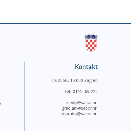
Kontakt
Ilica 256B, 10 000 Zagreb
Tel.:
01/45 69 222
mediji@sabor.hr
o
gradjani@sabor.hr
pisarnica@sabor.hr