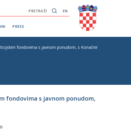
PRETRAŽI
EN
ANI
PRESS
ticijskim fondovima s javnom ponudom, s Konačnim prijedlogom zakon
skim fondovima s javnom ponudom,
 o