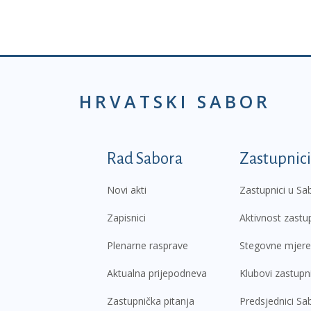
HRVATSKI SABOR
Podnožje prvi izborni
Rad Sabora
Zastupnici
Novi akti
Zastupnici u Sa
Zapisnici
Aktivnost zastu
Plenarne rasprave
Stegovne mjere
Aktualna prijepodneva
Klubovi zastupn
Zastupnička pitanja
Predsjednici Sa