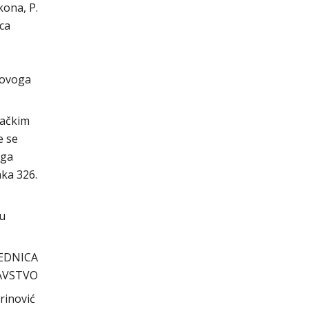
ona, P.
nca
 ovoga
vačkim
e se
oga
nka 326.
cu
DNICA
AVSTVO
nović