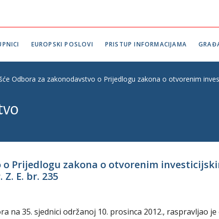
PNICI
EUROPSKI POSLOVI
PRISTUP INFORMACIJAMA
GRAĐ
ešće Odbora za zakonodavstvo o Prijedlogu zakona o otvorenim inves
tvo
 o Prijedlogu zakona o otvorenim investicij
Z. E. br. 235
na 35. sjednici održanoj 10. prosinca 2012., raspravljao je