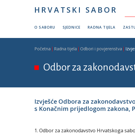
Skoči na glavni sadržaj
HRVATSKI SABOR
O SABORU
SJEDNICE
RADNA TIJELA
ZASTU
Breadcrumb
Početna
Radna tijela
Odbori i povjerenstva
Izvj
Odbor za zakonodavs
Izvješće Odbora za zakonodavstvo
s Konačnim prijedlogom zakona, P. 
1. Odbor za zakonodavstvo Hrvatskoga sabora 