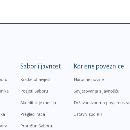
k
Sabor i javnost
Korisne poveznice
boru
Kratke obavijesti
Narodne novine
pnika
Posjeti Saboru
Savjetovanja s javnošću
Akreditacije medija
Državno izborno povjerenstv
ika
Pregledi rada
Ustavni sud RH
bora
Proračun Sabora