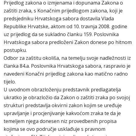
Prijedlog zakona o izmjenama i dopunama Zakona o
zaštiti zraka, s Konačnim prijedlogom zakona, koji je
predsjedniku Hrvatskoga sabora dostavila Vlada
Republike Hrvatske, aktom od 10. travnja 2008. godine
uz prijedlog da se sukladno članku 159. Poslovnika
Hrvatskoga sabora predloženi Zakon donese po hitnom
postupku.
Odbor za zaštitu okoliša, na temelju svoje nadležnosti iz
članka 84.a. Poslovnika Hrvatskoga sabora, raspravio je
navedeni Konačni prijedlog zakona kao matično radno
tijelo.
U uvodnom obrazloženju predstavnik predlagatelja
ukratko je obrazložio da Zakon o zaštiti zraka po svojoj
strukturi predstavlja okvirni zakon kojim se uređuje
upravljanje i procjenjivanje kakvoćom zraka te da je
temeljem njega donesen niz provedbenih propisa
kojima se ovo područje usklađuje s pravnom