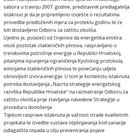
sabora u travnju 2007. godine, predstavnik predlagatelja
istaknuo je da je pripremljeno izvješće o rezultatima
provedbe predloženih mjera za proteklu godinu te će
biti dostavljeno Odboru za zaštitu okoliša.
Ujedno je, polazeći od činjenice da energetika emitira
visok postotak stakleničkih plinova, raspravljano o
trendovima potrošnje energije u Republici Hrvatskoj,
pitanjima ispunjenja ograničenja Kyotskog protokola,
emisijama stakleničkih plinova te povećanju udjela
obnovljivih izvora energije. U tom je kontekstu istaknuta
potreba dostavljanja „Nacrta strategije energetskog
razvitka Republike Hrvatske“ na razmatranje Odboru za
zaštitu okoliša prije stavljanja navedene Strategije u
proceduru donošenja.
Tijekom rasprave istaknuta je važnost izrade kvalitetnih
projekata te izvedbe sustava otplinjavanja kod sanacije
odlagališta otpada u cilju preveniranja pojave