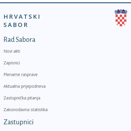
HRVATSKI
SABOR
Podnožje prvi izbornik
Rad Sabora
Novi akti
Zapisnici
Plenarne rasprave
Aktualna prijepodneva
Zastupnička pitanja
Zakonodavna statistika
Zastupnici