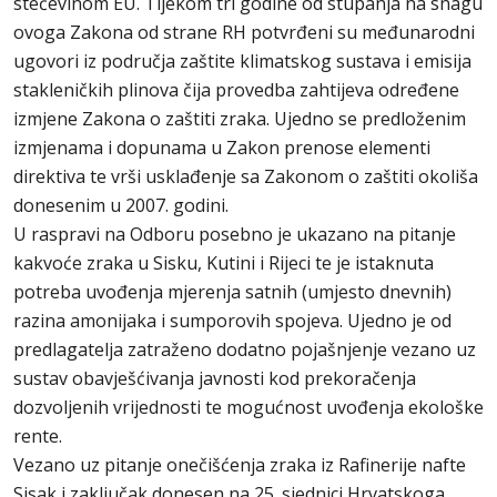
stečevinom EU. Tijekom tri godine od stupanja na snagu
ovoga Zakona od strane RH potvrđeni su međunarodni
ugovori iz područja zaštite klimatskog sustava i emisija
stakleničkih plinova čija provedba zahtijeva određene
izmjene Zakona o zaštiti zraka. Ujedno se predloženim
izmjenama i dopunama u Zakon prenose elementi
direktiva te vrši usklađenje sa Zakonom o zaštiti okoliša
donesenim u 2007. godini.
U raspravi na Odboru posebno je ukazano na pitanje
kakvoće zraka u Sisku, Kutini i Rijeci te je istaknuta
potreba uvođenja mjerenja satnih (umjesto dnevnih)
razina amonijaka i sumporovih spojeva. Ujedno je od
predlagatelja zatraženo dodatno pojašnjenje vezano uz
sustav obavješćivanja javnosti kod prekoračenja
dozvoljenih vrijednosti te mogućnost uvođenja ekološke
rente.
Vezano uz pitanje onečišćenja zraka iz Rafinerije nafte
Sisak i zaključak donesen na 25. sjednici Hrvatskoga