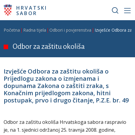
Skoči na glavni sadržaj
HRVATSKI
SABOR
Breadcrumb
Početna
Radna tijela
Odbori i povjerenstva
Izvješće Odbora za z
Odbor za zaštitu okoliša
Izvješće Odbora za zaštitu okoliša o
Prijedlogu zakona o izmjenama i
dopunama Zakona o zaštiti zraka, s
Konačnim prijedlogom zakona, hitni
postupak, prvo i drugo čitanje, P.Z.E. br. 49
Odbor za zaštitu okoliša Hrvatskoga sabora raspravio
je, na 1. sjednici održanoj 25. travnja 2008. godine,