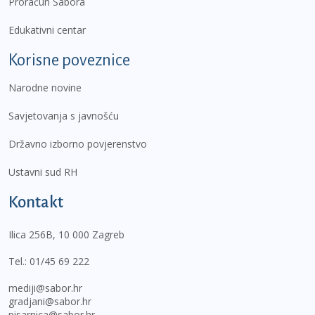
Proračun Sabora
Edukativni centar
Korisne poveznice
Narodne novine
Savjetovanja s javnošću
Državno izborno povjerenstvo
Ustavni sud RH
Kontakt
Ilica 256B, 10 000 Zagreb
Tel.:
01/45 69 222
mediji@sabor.hr
gradjani@sabor.hr
pisarnica@sabor.hr