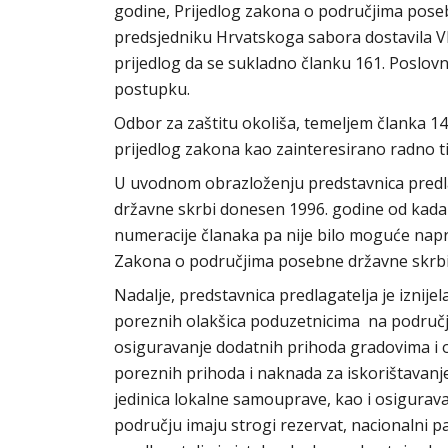
godine, Prijedlog zakona o područjima poseb
predsjedniku Hrvatskoga sabora dostavila Vl
prijedlog da se sukladno članku 161. Poslo
postupku.
Odbor za zaštitu okoliša, temeljem članka 1
prijedlog zakona kao zainteresirano radno ti
U uvodnom obrazloženju predstavnica predla
državne skrbi donesen 1996. godine od kada 
numeracije članaka pa nije bilo moguće napra
Zakona o područjima posebne državne skrbi
Nadalje, predstavnica predlagatelja je iznij
poreznih olakšica poduzetnicima na područ
osiguravanje dodatnih prihoda gradovima i
poreznih prihoda i naknada za iskorištavanje
jedinica lokalne samouprave, kao i osigura
području imaju strogi rezervat, nacionalni p