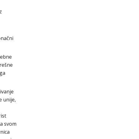
z
onačni
sebne
grešne
oga
ivanje
 unije,
ist
na svom
vnica