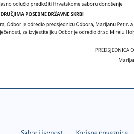
asno odlučio predložiti Hrvatskome saboru donošenje
DRUČJIMA POSEBNE DRŽAVNE SKRBI
ora, Odbor je odredio predsjednicu Odbora, Marijanu Petir, a
ečenosti, za izvjestiteljicu Odbor je odredio dr.sc. Mirelu Hol
PREDSJEDNICA 
Marija
k
Sabor i javnost
Korisne poveznice