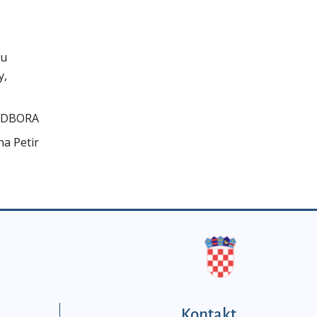
 u
y,
ODBORA
na Petir
Kontakt