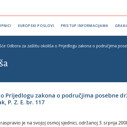
PNICI
EUROPSKI POSLOVI
PRISTUP INFORMACIJAMA
GRAĐ
ešće Odbora za zaštitu okoliša o Prijedlogu zakona o područjima poseb
iša
a o Prijedlogu zakona o područjima posebne d
 P. Z. E. br. 117
aspravio je na svojoj osmoj sjednici, održanoj 3. srpnja 200