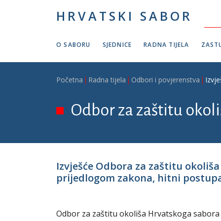
Skoči na glavni sadržaj
HRVATSKI SABOR
O SABORU
SJEDNICE
RADNA TIJELA
ZASTU
Breadcrumb
Početna
Radna tijela
Odbori i povjerenstva
Izvj
Odbor za zaštitu okol
Izvješće Odbora za zaštitu okoliš
prijedlogom zakona, hitni postupak,
Odbor za zaštitu okoliša Hrvatskoga sabora r