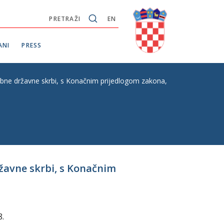
PRETRAŽI
EN
ANI
PRESS
ne državne skrbi, s Konačnim prijedlogom zakona, hitni postupak, P. 
ržavne skrbi, s Konačnim
8.