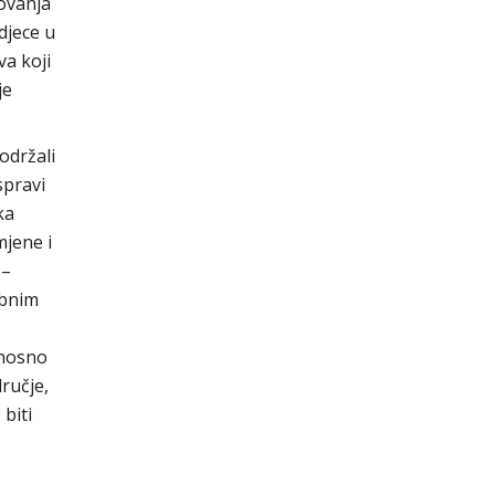
zovanja
djece u
va koji
je
održali
spravi
ka
jene i
 –
ebnim
dnosno
ručje,
biti