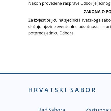
Nakon provedene rasprave Odbor je jednogl
ZAKONA O PO
Za izvjestiteljicu na sjednici Hrvatskoga sab
slučaju njezine eventualne odsutnosti ili sprij
potpredsjednicu Odbora.
HRVATSKI SABOR
Podnožje prvi izborni
Rad Sabora
Zastupnici