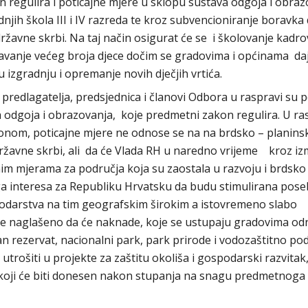
n regulira i poticajne mjere u sklopu sustava odgoja i obra
njih škola III i IV razreda te kroz subvencioniranje boravka 
ržavne skrbi. Na taj način osigurat će se i školovanje kadro
njavanje većeg broja djece dočim se gradovima i općinama da
izgradnju i opremanje novih dječjih vrtića.
edlagatelja, predsjednica i članovi Odbora u raspravi su p
 odgoja i obrazovanja, koje predmetni zakon regulira. U ra
onom, poticajne mjere ne odnose se na na brdsko – planins
avne skrbi, ali da će Vlada RH u naredno vrijeme kroz izm
nim mjerama za područja koja su zaostala u razvoju i brdsko
ga interesa za Republiku Hrvatsku da budu stimulirana pos
odarstva na tim geografskim širokim a istovremeno slabo
 je naglašeno da će naknade, koje se ustupaju gradovima o
an rezervat, nacionalni park, park prirode i vodozaštitno pod
trošiti u projekte za zaštitu okoliša i gospodarski razvitak, 
oji će biti donesen nakon stupanja na snagu predmetnoga