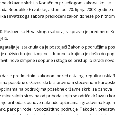
ne državne skrbi, s Konačnim prijedlogom zakona, koji je
ada Republike Hrvatske, aktom od 20. lipnja 2008. godine u
vnika Hrvatskoga sabora predloženi zakon donese po hitnom
40. Poslovnika Hrvatskoga sabora, raspravio je predmetni K
jelo.
gatelja je istaknula da je postojeći Zakon o područjima po
je doživio brojne izmjene i dopune u kojima je došlo do po
viti nove izmjene i dopune i stoga se pristupilo izradi nov
.
ela da se predmetnim zakonom pored ostalog, regulira usklađ
jima posebne državne skrbi s pravnom stečevinom Europske
 općinama na područjima posebne državne skrbi sa osnova
 mineralnih sirovina od prihoda kojih se odriče država u kor
vanje prihoda s osnove naknade općinama i gradovima koje 
ark, park prirode i vodozaštitno područje. Također, predsta