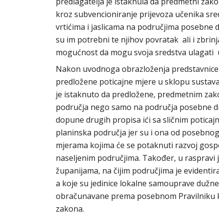
predlagatelja je istaknula da predmetni zako
kroz subvencioniranje prijevoza učenika sred
vrtićima i jaslicama na područjima posebne d
su im potrebni te njihov povratak ali i zbri
mogućnost da mogu svoja sredstva ulagati u 
Nakon uvodnoga obrazloženja predstavnice pr
predložene poticajne mjere u sklopu sustava
je istaknuto da predložene, predmetnim zak
područja nego samo na područja posebne drž
dopune drugih propisa ići sa sličnim poticaj
planinska područja jer su i ona od posebno
mjerama kojima će se potaknuti razvoj gosp
naseljenim područjima. Također, u raspravi
županijama, na čijim područjima je evidentir
a koje su jedinice lokalne samouprave dužne u
obračunavane prema posebnom Pravilniku k
zakona.