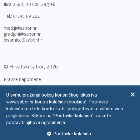
Ilica 256B, 10 000 Zagreb
Tel.:
01/45 69 222
mediji@sabor.hr
gradjani@sabor.hr
pisarnica@sabor.hr
© Hrvatski sabor,
2026
Pravne napomene
Izjava o pristupačnosti
U svrhu pružanja boljeg korisničkog iskustva
Zaštita osobnih podataka
www.sabor.hr koristi kolačiće (cookies). Postavke
kolačića možete kontrolirati i prilagođavati u vašem web
Impressum
pregledniku. Klikom na "Postavke kolačića" možete
Česta pitanja
postaviti njihova ograničenja.
Kontakti
Postavke kolačića