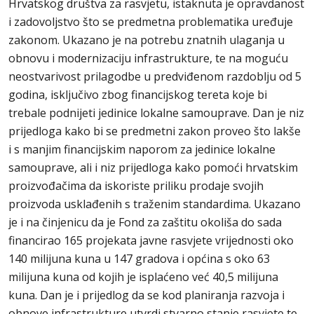
Hrvatskog društva za rasvjetu, istaknuta je opravdanost
i zadovoljstvo što se predmetna problematika uređuje
zakonom. Ukazano je na potrebu znatnih ulaganja u
obnovu i modernizaciju infrastrukture, te na moguću
neostvarivost prilagodbe u predviđenom razdoblju od 5
godina, isključivo zbog financijskog tereta koje bi
trebale podnijeti jedinice lokalne samouprave. Dan je niz
prijedloga kako bi se predmetni zakon proveo što lakše
i s manjim financijskim naporom za jedinice lokalne
samouprave, ali i niz prijedloga kako pomoći hrvatskim
proizvođačima da iskoriste priliku prodaje svojih
proizvoda usklađenih s traženim standardima. Ukazano
je i na činjenicu da je Fond za zaštitu okoliša do sada
financirao 165 projekata javne rasvjete vrijednosti oko
140 milijuna kuna u 147 gradova i općina s oko 63
milijuna kuna od kojih je isplaćeno već 40,5 milijuna
kuna. Dan je i prijedlog da se kod planiranja razvoja i
obnove infrastrukture utvrdi stvarno stanje rasvjete te