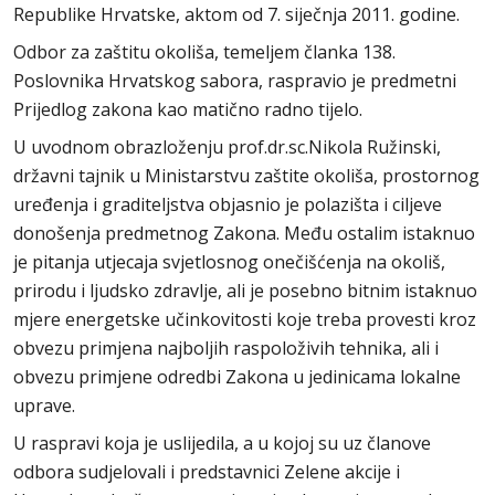
Republike Hrvatske, aktom od 7. siječnja 2011. godine.
Odbor za zaštitu okoliša, temeljem članka 138.
Poslovnika Hrvatskog sabora, raspravio je predmetni
Prijedlog zakona kao matično radno tijelo.
U uvodnom obrazloženju prof.dr.sc.Nikola Ružinski,
državni tajnik u Ministarstvu zaštite okoliša, prostornog
uređenja i graditeljstva objasnio je polazišta i ciljeve
donošenja predmetnog Zakona. Među ostalim istaknuo
je pitanja utjecaja svjetlosnog onečišćenja na okoliš,
prirodu i ljudsko zdravlje, ali je posebno bitnim istaknuo
mjere energetske učinkovitosti koje treba provesti kroz
obvezu primjena najboljih raspoloživih tehnika, ali i
obvezu primjene odredbi Zakona u jedinicama lokalne
uprave.
U raspravi koja je uslijedila, a u kojoj su uz članove
odbora sudjelovali i predstavnici Zelene akcije i