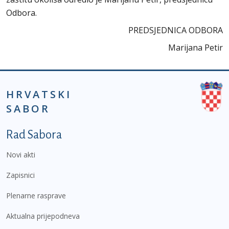
Odbora.
PREDSJEDNICA ODBORA
Marijana Petir
HRVATSKI
SABOR
Podnožje prvi izbornik
Rad Sabora
Novi akti
Zapisnici
Plenarne rasprave
Aktualna prijepodneva