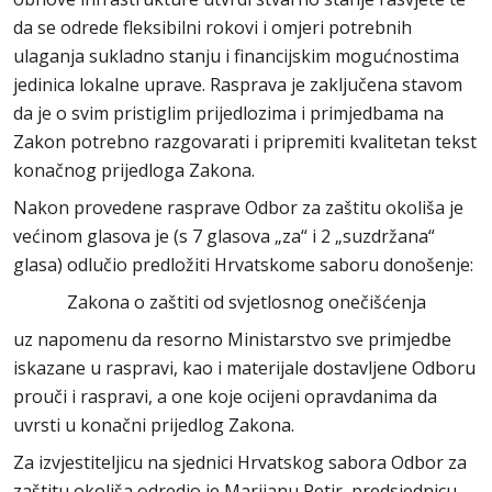
da se odrede fleksibilni rokovi i omjeri potrebnih
ulaganja sukladno stanju i financijskim mogućnostima
jedinica lokalne uprave. Rasprava je zaključena stavom
da je o svim pristiglim prijedlozima i primjedbama na
Zakon potrebno razgovarati i pripremiti kvalitetan tekst
konačnog prijedloga Zakona.
Nakon provedene rasprave Odbor za zaštitu okoliša je
većinom glasova je (s 7 glasova „za“ i 2 „suzdržana“
glasa) odlučio predložiti Hrvatskome saboru donošenje:
Zakona o zaštiti od svjetlosnog onečišćenja
uz napomenu da resorno Ministarstvo sve primjedbe
iskazane u raspravi, kao i materijale dostavljene Odboru
prouči i raspravi, a one koje ocijeni opravdanima da
uvrsti u konačni prijedlog Zakona.
Za izvjestiteljicu na sjednici Hrvatskog sabora Odbor za
zaštitu okoliša odredio je Marijanu Petir, predsjednicu