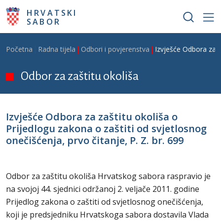
Skoči na glavni sadržaj
HRVATSKI
SABOR
Breadcrumb
Početna
Radna tijela
Odbori i povjerenstva
Izvješće Odbora za za
Odbor za zaštitu okoliša
Izvješće Odbora za zaštitu okoliša o
Prijedlogu zakona o zaštiti od svjetlosnog
onečišćenja, prvo čitanje, P. Z. br. 699
Odbor za zaštitu okoliša Hrvatskog sabora raspravio je
na svojoj 44. sjednici održanoj 2. veljače 2011. godine
Prijedlog zakona o zaštiti od svjetlosnog onečišćenja,
koji je predsjedniku Hrvatskoga sabora dostavila Vlada