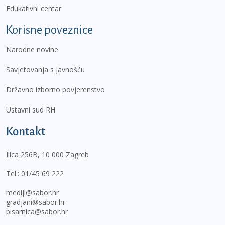
Edukativni centar
Korisne poveznice
Narodne novine
Savjetovanja s javnošću
Državno izborno povjerenstvo
Ustavni sud RH
Kontakt
Ilica 256B, 10 000 Zagreb
Tel.:
01/45 69 222
mediji@sabor.hr
gradjani@sabor.hr
pisarnica@sabor.hr