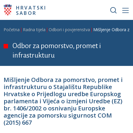
Skoči na glavni sadržaj
HRVATSKI
SABOR
Breadcrumb
Početna
Radna tijela
Odbori i povjerenstva
Mišljenje Odbora za 
Odbor za pomorstvo, promet i
infrastrukturu
Mišljenje Odbora za pomorstvo, promet i
infrastrukturu o Stajalištu Republike
Hrvatske o Prijedlogu uredbe Europskog
parlamenta i Vijeća o izmjeni Uredbe (EZ)
br. 1406/2002 o osnivanju Europske
agencije za pomorsku sigurnost COM
(2015) 667