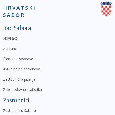
HRVATSKI
SABOR
Podnožje prvi izbornik
Rad Sabora
Novi akti
Zapisnici
Plenarne rasprave
Aktualna prijepodneva
Zastupnička pitanja
Zakonodavna statistika
Zastupnici
Zastupnici u Saboru