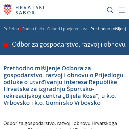
Skoči na glavni sadržaj
HRVATSKI
SABOR
Breadcrumb
Početna
Radna tijela
Odbori i povjerenstva
Prethodno mišljenje 
Odbor za gospodarstvo, razvoj i obnovu
Prethodno mišljenje Odbora za
gospodarstvo, razvoj i obnovu o Prijedlogu
odluke o utvrđivanju interesa Republike
Hrvatske za izgradnju Športsko-
rekreacijskog centra „Bijela Kosa“, u k.o.
Vrbovsko i k.o. Gomirsko Vrbovsko
Odbor za gospodarstvo, razvoj i obnovu Hrvatskoga