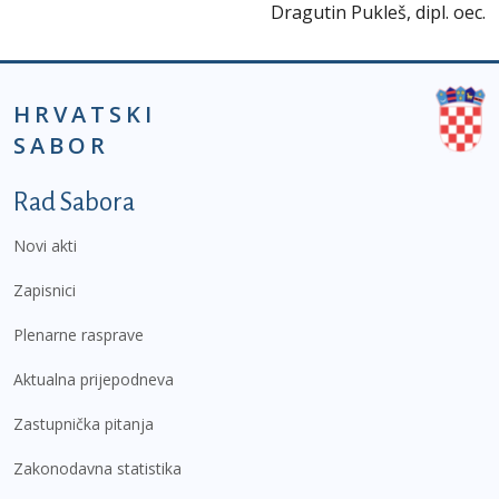
Dragutin Pukleš, dipl. oec.
HRVATSKI
SABOR
Podnožje prvi izbornik
Rad Sabora
Novi akti
Zapisnici
Plenarne rasprave
Aktualna prijepodneva
Zastupnička pitanja
Zakonodavna statistika