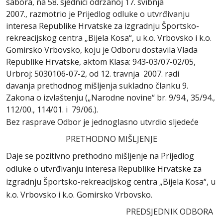
sabora, na 58. sjednici održanoj 17. svibnja
2007., razmotrio je Prijedlog odluke o utvrđivanju
interesa Republike Hrvatske za izgradnju Športsko-
rekreacijskog centra „Bijela Kosa“, u k.o. Vrbovsko i k.o.
Gomirsko Vrbovsko, koju je Odboru dostavila Vlada
Republike Hrvatske, aktom Klasa: 943-03/07-02/05,
Urbroj: 5030106-07-2, od 12. travnja 2007. radi
davanja prethodnog mišljenja sukladno članku 9.
Zakona o izvlaštenju („Narodne novine“ br. 9/94., 35/94.,
112/00., 114/01. i 79/06.).
Bez rasprave Odbor je jednoglasno utvrdio sljedeće
PRETHODNO MIŠLJENJE
Daje se pozitivno prethodno mišljenje na Prijedlog
odluke o utvrđivanju interesa Republike Hrvatske za
izgradnju Športsko-rekreacijskog centra „Bijela Kosa“, u
k.o. Vrbovsko i k.o. Gomirsko Vrbovsko.
PREDSJEDNIK ODBORA