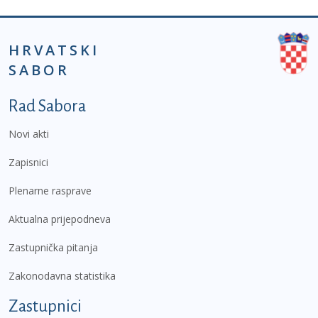
HRVATSKI
SABOR
Podnožje prvi izbornik
Rad Sabora
Novi akti
Zapisnici
Plenarne rasprave
Aktualna prijepodneva
Zastupnička pitanja
Zakonodavna statistika
Zastupnici