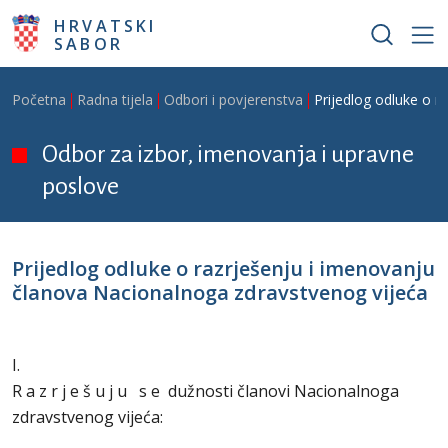
Skoči na glavni sadržaj
HRVATSKI
SABOR
Breadcrumb
Početna
Radna tijela
Odbori i povjerenstva
Prijedlog odluke o r
Odbor za izbor, imenovanja i upravne
poslove
Prijedlog odluke o razrješenju i imenovanju
članova Nacionalnoga zdravstvenog vijeća
I.
R a z r j e š u j u s e dužnosti članovi Nacionalnoga
zdravstvenog vijeća: