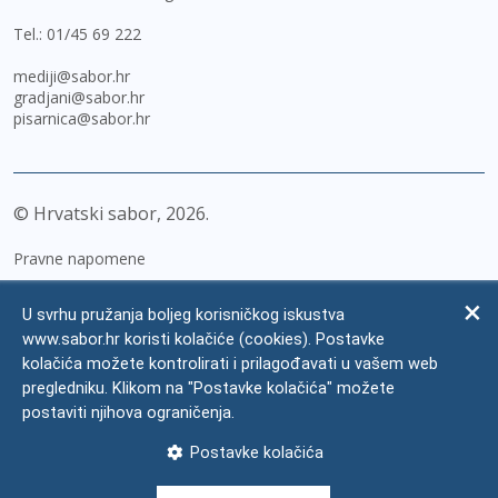
Tel.:
01/45 69 222
mediji@sabor.hr
gradjani@sabor.hr
pisarnica@sabor.hr
© Hrvatski sabor,
2026
Pravne napomene
Izjava o pristupačnosti
U svrhu pružanja boljeg korisničkog iskustva
Zaštita osobnih podataka
www.sabor.hr koristi kolačiće (cookies). Postavke
kolačića možete kontrolirati i prilagođavati u vašem web
Impressum
pregledniku. Klikom na "Postavke kolačića" možete
Česta pitanja
postaviti njihova ograničenja.
Kontakti
Postavke kolačića
Mapa weba