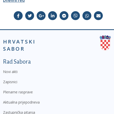
Dnevni red
HRVATSKI
SABOR
Podnožje prvi izbornik
Rad Sabora
Novi akti
Zapisnici
Plenarne rasprave
Aktualna prijepodneva
Zastupnička pitanja