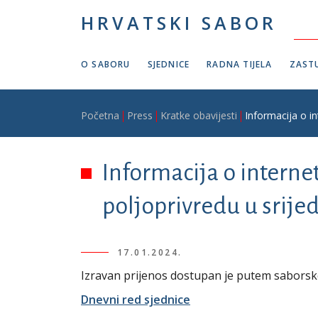
Skoči na glavni sadržaj
HRVATSKI SABOR
O SABORU
SJEDNICE
RADNA TIJELA
ZASTU
Breadcrumb
Početna
Press
Kratke obavijesti
Informacija o i
Informacija o interne
poljoprivredu u srijed
17.01.2024.
Izravan prijenos dostupan je putem sabors
Dnevni red sjednice