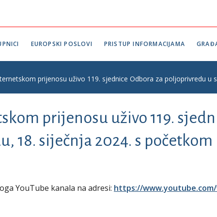
PNICI
EUROPSKI POSLOVI
PRISTUP INFORMACIJAMA
GRAĐ
nternetskom prijenosu uživo 119. sjednice Odbora za poljoprivredu u sr
tskom prijenosu uživo 119. sjed
u, 18. siječnja 2024. s početkom 
koga YouTube kanala na adresi:
https://www.youtube.com