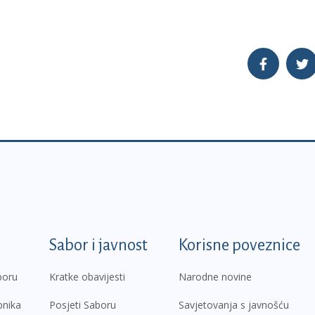
k
Sabor i javnost
Korisne poveznice
boru
Kratke obavijesti
Narodne novine
pnika
Posjeti Saboru
Savjetovanja s javnošću