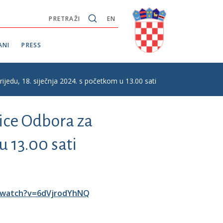
PRETRAŽI
EN
ANI
PRESS
ijedu, 18. siječnja 2024. s početkom u 13.00 sati
nice Odbora za
u 13.00 sati
/watch?v=6dVjrodYhNQ