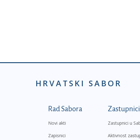
HRVATSKI SABOR
Podnožje prvi izborni
Rad Sabora
Zastupnici
Novi akti
Zastupnici u Sa
Zapisnici
Aktivnost zastu