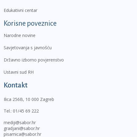
Edukativni centar
Korisne poveznice
Narodne novine
Savjetovanja s javnošću
Državno izborno povjerenstvo
Ustavni sud RH
Kontakt
Ilica 256B, 10 000 Zagreb
Tel.:
01/45 69 222
mediji@sabor.hr
gradjani@sabor.hr
pisarnica@sabor.hr