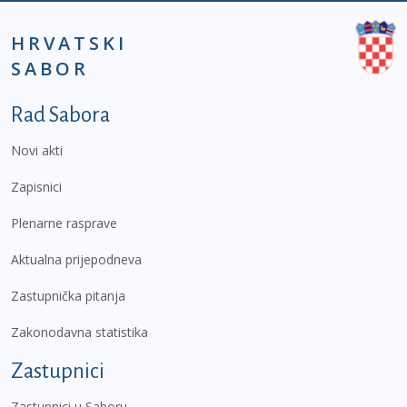
HRVATSKI
SABOR
Podnožje prvi izbornik
Rad Sabora
Novi akti
Zapisnici
Plenarne rasprave
Aktualna prijepodneva
Zastupnička pitanja
Zakonodavna statistika
Zastupnici
Zastupnici u Saboru