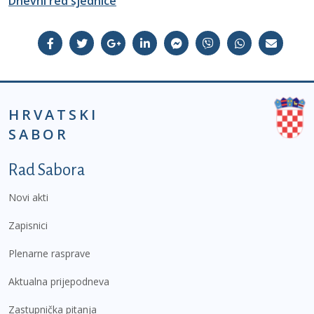
Dnevni red sjednice
HRVATSKI
SABOR
Podnožje prvi izbornik
Rad Sabora
Novi akti
Zapisnici
Plenarne rasprave
Aktualna prijepodneva
Zastupnička pitanja