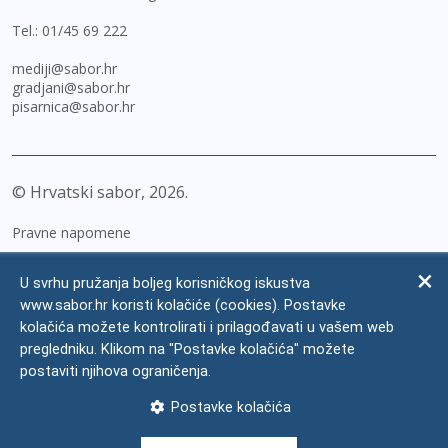
Tel.:
01/45 69 222
mediji@sabor.hr
gradjani@sabor.hr
pisarnica@sabor.hr
© Hrvatski sabor,
2026
Pravne napomene
Izjava o pristupačnosti
U svrhu pružanja boljeg korisničkog iskustva
Zaštita osobnih podataka
www.sabor.hr koristi kolačiće (cookies). Postavke
kolačića možete kontrolirati i prilagođavati u vašem web
Impressum
pregledniku. Klikom na "Postavke kolačića" možete
Česta pitanja
postaviti njihova ograničenja.
Kontakti
Postavke kolačića
Mapa weba