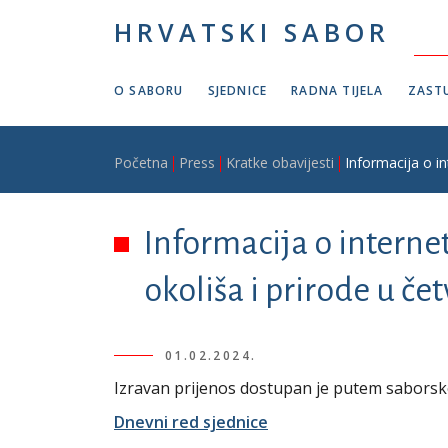
Skoči na glavni sadržaj
HRVATSKI SABOR
O SABORU
SJEDNICE
RADNA TIJELA
ZASTU
Breadcrumb
Početna
Press
Kratke obavijesti
Informacija o in
Informacija o interne
okoliša i prirode u čet
01.02.2024.
Izravan prijenos dostupan je putem sabors
Dnevni red sjednice