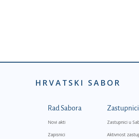
HRVATSKI SABOR
Podnožje prvi izborni
Rad Sabora
Zastupnici
Novi akti
Zastupnici u Sa
Zapisnici
Aktivnost zastu