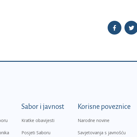
k
Sabor i javnost
Korisne poveznice
boru
Kratke obavijesti
Narodne novine
pnika
Posjeti Saboru
Savjetovanja s javnošću