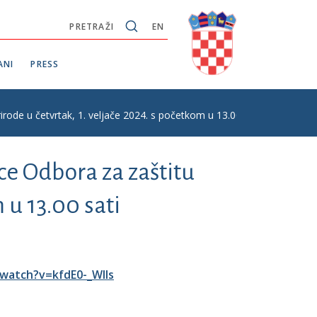
PRETRAŽI
EN
ANI
PRESS
irode u četvrtak, 1. veljače 2024. s početkom u 13.00 sati
ce Odbora za zaštitu
 u 13.00 sati
watch?v=kfdE0-_WIls