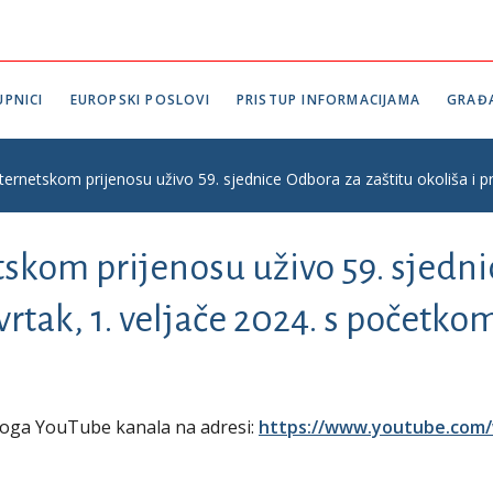
PNICI
EUROPSKI POSLOVI
PRISTUP INFORMACIJAMA
GRAĐ
ternetskom prijenosu uživo 59. sjednice Odbora za zaštitu okoliša i pr
tskom prijenosu uživo 59. sjedni
vrtak, 1. veljače 2024. s početkom
koga YouTube kanala na adresi:
https://www.youtube.com/