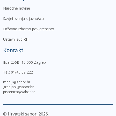
Narodne novine
Savjetovanja s javnošću
Državno izborno povjerenstvo
Ustavni sud RH
Kontakt
Ilica 256B, 10 000 Zagreb
Tel.:
01/45 69 222
mediji@sabor.hr
gradjani@sabor.hr
pisarnica@sabor.hr
© Hrvatski sabor,
2026