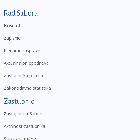
Podnožje prvi izbornik
Rad Sabora
Novi akti
Zapisnici
Plenarne rasprave
Aktualna prijepodneva
Zastupnička pitanja
Zakonodavna statistika
Zastupnici
Zastupnici u Saboru
Aktivnost zastupnika
Stegovne mjere