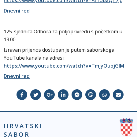
https://www.youtube.com/watch?v=F51UbaQh7Jc
Dnevni red
125. sjednica Odbora za poljoprivredu s početkom u
13.00
Izravan prijenos dostupan je putem saborskoga
YouTube kanala na adresi:
https://www.youtube.com/watch?v=TmjyOuojGIM
Dnevni red
HRVATSKI
SABOR