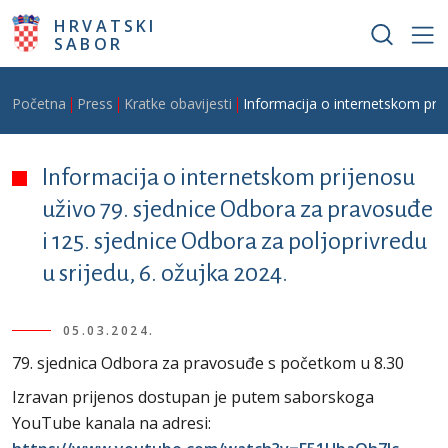
Skoči na glavni sadržaj
HRVATSKI
SABOR
Breadcrumb
Početna
Press
Kratke obavijesti
Informacija o internetskom prij
Informacija o internetskom prijenosu
uživo 79. sjednice Odbora za pravosuđe
i 125. sjednice Odbora za poljoprivredu
u srijedu, 6. ožujka 2024.
05.03.2024.
79. sjednica Odbora za pravosuđe s početkom u 8.30
Izravan prijenos dostupan je putem saborskoga
YouTube kanala na adresi: