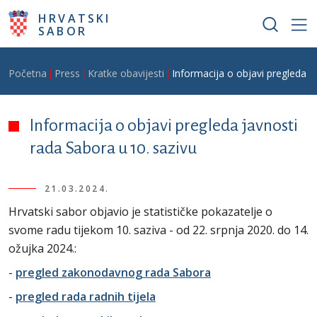
Skoči na glavni sadržaj
HRVATSKI
SABOR
Breadcrumb
Početna
Press
Kratke obavijesti
Informacija o objavi pregleda j
Informacija o objavi pregleda javnosti
rada Sabora u 10. sazivu
21.03.2024.
Hrvatski sabor objavio je statističke pokazatelje o
svome radu tijekom 10. saziva - od 22. srpnja 2020. do 14.
ožujka 2024.:
-
pregled zakonodavnog rada Sabora
-
pregled rada radnih tijela