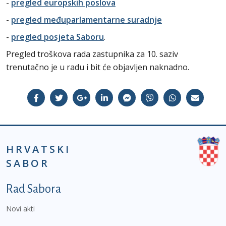
-
pregled europskih poslova
-
pregled međuparlamentarne suradnje
-
pregled posjeta Saboru
.
Pregled troškova rada zastupnika za 10. saziv
trenutačno je u radu i bit će objavljen naknadno.
HRVATSKI
SABOR
Podnožje prvi izbornik
Rad Sabora
Novi akti