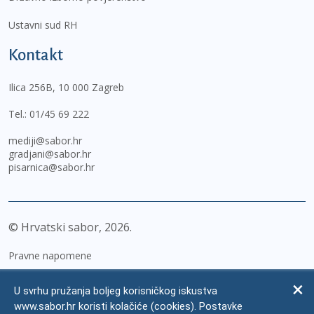
Ustavni sud RH
Kontakt
Ilica 256B, 10 000 Zagreb
Tel.:
01/45 69 222
mediji@sabor.hr
gradjani@sabor.hr
pisarnica@sabor.hr
© Hrvatski sabor,
2026
Pravne napomene
Izjava o pristupačnosti
U svrhu pružanja boljeg korisničkog iskustva
Zaštita osobnih podataka
www.sabor.hr koristi kolačiće (cookies). Postavke