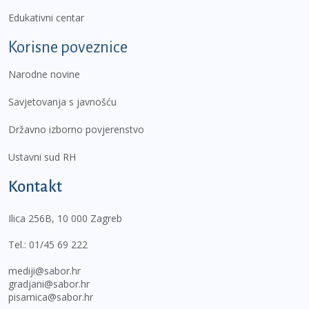
Edukativni centar
Korisne poveznice
Narodne novine
Savjetovanja s javnošću
Državno izborno povjerenstvo
Ustavni sud RH
Kontakt
Ilica 256B, 10 000 Zagreb
Tel.:
01/45 69 222
mediji@sabor.hr
gradjani@sabor.hr
pisarnica@sabor.hr