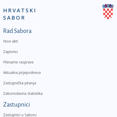
HRVATSKI
SABOR
Podnožje prvi izbornik
Rad Sabora
Novi akti
Zapisnici
Plenarne rasprave
Aktualna prijepodneva
Zastupnička pitanja
Zakonodavna statistika
Zastupnici
Zastupnici u Saboru