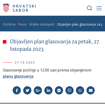
Skoči na glavni sadržaj
HRVATSKI
SABOR
Breadcrumb
Početna
Press
Kratke obavijesti
Objavljen plan glasovanja za pe
Objavljen plan glasovanja za petak, 27.
listopada 2023.
27.10.2023.
Glasovanje počinje u 12.00 sati prema objavljenom
planu glasovanja
.