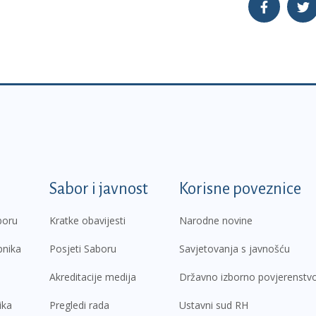
k
Sabor i javnost
Korisne poveznice
boru
Kratke obavijesti
Narodne novine
pnika
Posjeti Saboru
Savjetovanja s javnošću
Akreditacije medija
Državno izborno povjerenstv
ika
Pregledi rada
Ustavni sud RH