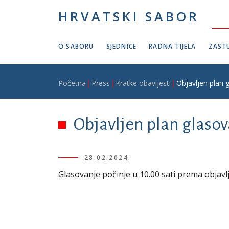
Skoči na glavni sadržaj
HRVATSKI SABOR
O SABORU
SJEDNICE
RADNA TIJELA
ZASTU
Breadcrumb
Početna
Press
Kratke obavijesti
Objavljen plan g
Objavljen plan glasova
28.02.2024.
Glasovanje počinje u 10.00 sati prema obja