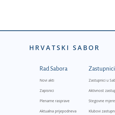
HRVATSKI SABOR
Podnožje prvi izborni
Rad Sabora
Zastupnici
Novi akti
Zastupnici u Sa
Zapisnici
Aktivnost zastu
Plenarne rasprave
Stegovne mjere
Aktualna prijepodneva
Klubovi zastupn