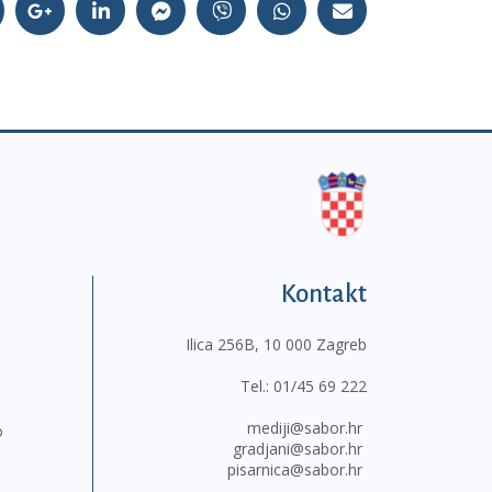
Kontakt
Ilica 256B, 10 000 Zagreb
Tel.:
01/45 69 222
mediji@sabor.hr
o
gradjani@sabor.hr
pisarnica@sabor.hr