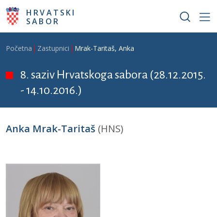
Skoči na glavni sadržaj
HRVATSKI
SABOR
Breadcrumb
Početna
Zastupnici
Mrak-Taritaš, Anka
8. saziv Hrvatskoga sabora (28.12.2015.
- 14.10.2016.)
Anka Mrak-Taritaš
(HNS)