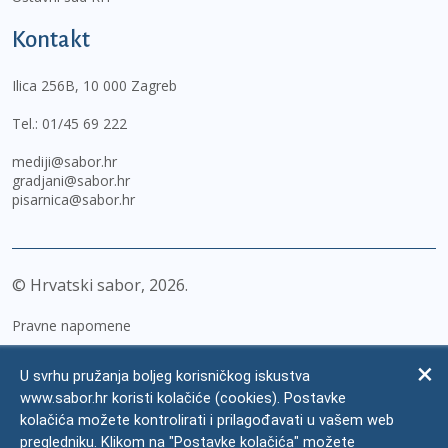
Kontakt
Ilica 256B, 10 000 Zagreb
Tel.:
01/45 69 222
mediji@sabor.hr
gradjani@sabor.hr
pisarnica@sabor.hr
© Hrvatski sabor,
2026
Pravne napomene
Izjava o pristupačnosti
U svrhu pružanja boljeg korisničkog iskustva
Zaštita osobnih podataka
www.sabor.hr koristi kolačiće (cookies). Postavke
kolačića možete kontrolirati i prilagođavati u vašem web
Impressum
pregledniku. Klikom na "Postavke kolačića" možete