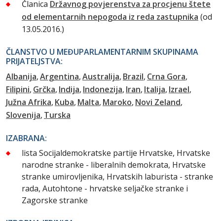
Članica
Državnog povjerenstva za procjenu štete
od elementarnih nepogoda iz reda zastupnika
(od
13.05.2016.)
ČLANSTVO U MEĐUPARLAMENTARNIM SKUPINAMA
PRIJATELJSTVA:
Albanija
Argentina
Australija
Brazil
Crna Gora
Filipini
Grčka
Indija
Indonezija
Iran
Italija
Izrael
Južna Afrika
Kuba
Malta
Maroko
Novi Zeland
Slovenija
Turska
IZABRANA:
lista Socijaldemokratske partije Hrvatske, Hrvatske
narodne stranke - liberalnih demokrata, Hrvatske
stranke umirovljenika, Hrvatskih laburista - stranke
rada, Autohtone - hrvatske seljačke stranke i
Zagorske stranke