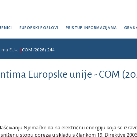
PNICI
EUROPSKI POSLOVI
PRISTUP INFORMACIJAMA
GRAĐ
tima EU-a
COM (2026) 244
ntima Europske unije -
COM (20
ćivanju Njemačke da na električnu energiju koja se izrav
je sniženu stopu poreza u skladu s člankom 19. Direktive 200