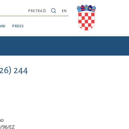
PRETRAŽI
EN
ANI
PRESS
26) 244
no
3/96/EZ