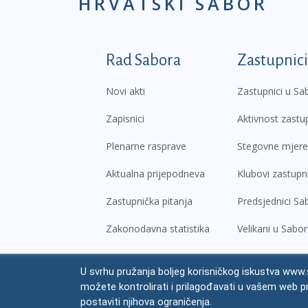
HRVATSKI SABOR
Podnožje prvi izborni
Rad Sabora
Zastupnici
Novi akti
Zastupnici u Sa
Zapisnici
Aktivnost zastu
Plenarne rasprave
Stegovne mjere
Aktualna prijepodneva
Klubovi zastupn
Zastupnička pitanja
Predsjednici Sa
Zakonodavna statistika
Velikani u Sabo
U svrhu pružanja boljeg korisničkog iskustva www.s
© Hrvatski sabor,
2026
možete kontrolirati i prilagođavati u vašem web p
Prav
postaviti njihova ograničenja.