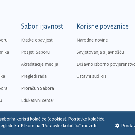
k
Sabor i javnost
Korisne poveznice
boru
Kratke obavijesti
Narodne novine
pnika
Posjeti Saboru
Savjetovanja s javnošću
Akreditacije medija
Državno izborno povjerenstv
ika
Pregledi rada
Ustavni sud RH
bora
Proračun Sabora
ru
Edukativni centar
abor.hr koristi kolačiće (cookies). Postavke kolačića
regledniku. Klikom na "Postavke kolačića" možete
Postav
ne napomene
Izjava o pristupačnosti
Zaštita osobnih podataka
Impres