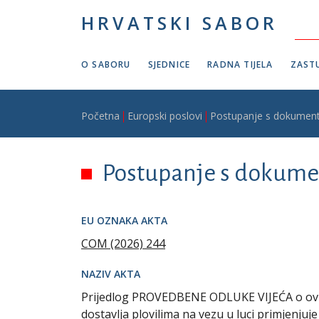
Skoči na glavni sadržaj
HRVATSKI SABOR
O SABORU
SJEDNICE
RADNA TIJELA
ZASTU
Breadcrumb
Početna
Europski poslovi
Postupanje s dokumen
Postupanje s dokume
EU OZNAKA AKTA
COM (2026) 244
NAZIV AKTA
Prijedlog PROVEDBENE ODLUKE VIJEĆA o ovlaš
dostavlja plovilima na vezu u luci primjenju