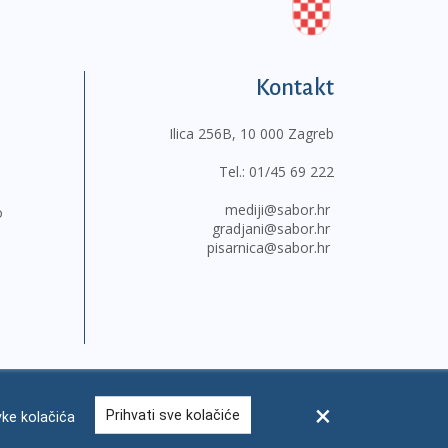
Kontakt
Ilica 256B, 10 000 Zagreb
Tel.:
01/45 69 222
mediji@sabor.hr
o
gradjani@sabor.hr
pisarnica@sabor.hr
Prihvati sve kolačiće
ke kolačića
sum
Česta pitanja
Kontakti
Mapa weba