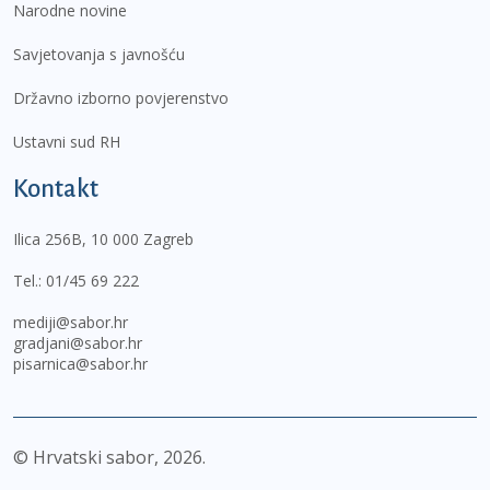
Narodne novine
Savjetovanja s javnošću
Državno izborno povjerenstvo
Ustavni sud RH
Kontakt
Ilica 256B, 10 000 Zagreb
Tel.:
01/45 69 222
mediji@sabor.hr
gradjani@sabor.hr
pisarnica@sabor.hr
© Hrvatski sabor,
2026