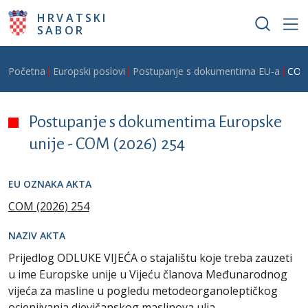
Skoči na glavni sadržaj
HRVATSKI
SABOR
Breadcrumb
Početna
Europski poslovi
Postupanje s dokumentima EU-a
COM
Postupanje s dokumentima Europske
unije -
COM (2026) 254
EU OZNAKA AKTA
COM (2026) 254
NAZIV AKTA
Prijedlog ODLUKE VIJEĆA o stajalištu koje treba zauzeti
u ime Europske unije u Vijeću članova Međunarodnog
vijeća za masline u pogledu metodeorganoleptičkog
ocjenjivanja djevičanskog maslinova ulja