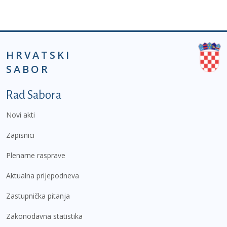
HRVATSKI
SABOR
Podnožje prvi izbornik
Rad Sabora
Novi akti
Zapisnici
Plenarne rasprave
Aktualna prijepodneva
Zastupnička pitanja
Zakonodavna statistika