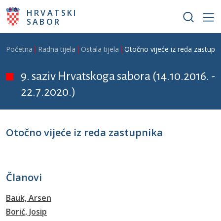
Skoči na glavni sadržaj
HRVATSKI
SABOR
Breadcrumb
Početna
Radna tijela
Ostala tijela
Otočno vijeće iz reda zastupn
9. saziv Hrvatskoga sabora (14.10.2016. -
22.7.2020.)
Otočno vijeće iz reda zastupnika
Članovi
Bauk, Arsen
Borić, Josip