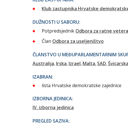
Klub zastupnika Hrvatske demokratske
DUŽNOSTI U SABORU:
Potpredsjednik
Odbora za ratne veter
Član
Odbora za useljeništvo
ČLANSTVO U MEĐUPARLAMENTARNIM SKUPI
Australija
Irska
Izrael
Malta
SAD
Švicarsk
IZABRAN:
lista Hrvatske demokratske zajednice
IZBORNA JEDINICA:
IV. izborna jedinica
PREGLED SAZIVA: