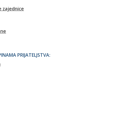
 zajednice
ane
NAMA PRIJATELJSTVA:
a