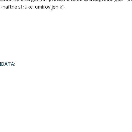
-naftne struke; umirovljenik).
NDATA: