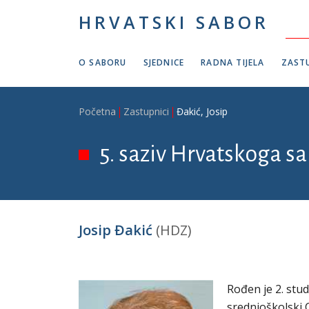
Skoči na glavni sadržaj
HRVATSKI SABOR
O SABORU
SJEDNICE
RADNA TIJELA
ZASTU
Breadcrumb
Početna
Zastupnici
Đakić, Josip
5. saziv Hrvatskoga sa
Josip Đakić
(HDZ)
Rođen je 2. stu
srednjoškolski 