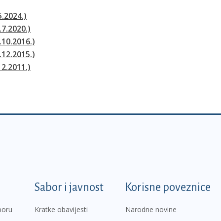
5.2024.)
.7.2020.)
.10.2016.)
.12.2015.)
12.2011.)
k
Sabor i javnost
Korisne poveznice
boru
Kratke obavijesti
Narodne novine