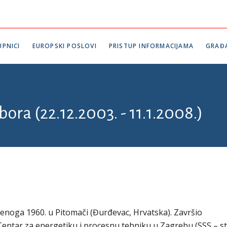
PNICI
EUROPSKI POSLOVI
PRISTUP INFORMACIJAMA
GRAĐ
bora (22.12.2003. - 11.1.2008.)
denoga 1960. u Pitomači (Đurđevac, Hrvatska). Završio
Centar za energetiku i procesnu tehniku u Zagrebu (SSS – s