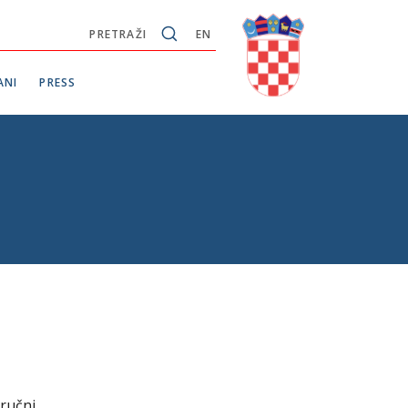
PRETRAŽI
EN
ANI
PRESS
tručni