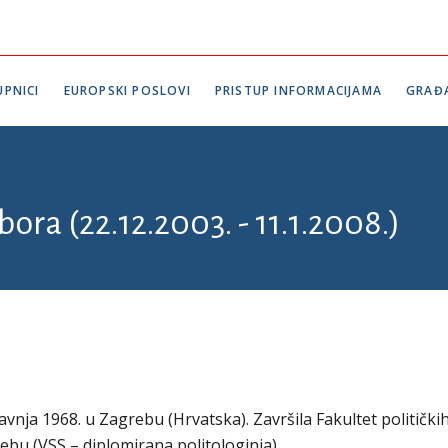
PNICI
EUROPSKI POSLOVI
PRISTUP INFORMACIJAMA
GRAĐ
bora (22.12.2003. - 11.1.2008.)
avnja 1968. u Zagrebu (Hrvatska). Završila Fakultet politički
ebu (VSS – diplomirana politologinja).