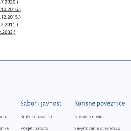
.7.2020.)
.10.2016.)
.12.2015.)
12.2011.)
2.2003.)
k
Sabor i javnost
Korisne poveznice
boru
Kratke obavijesti
Narodne novine
pnika
Posjeti Saboru
Savjetovanja s javnošću