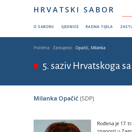
Skoči na glavni sadržaj
HRVATSKI SABOR
O SABORU
SJEDNICE
RADNA TIJELA
ZASTU
Breadcrumb
Početna
Zastupnici
Opačić, Milanka
5. saziv Hrvatskoga sa
Milanka Opačić
(SDP)
Rođena je 17. tr
znanosti u Zagr