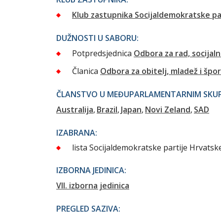
Klub zastupnika Socijaldemokratske pa
DUŽNOSTI U SABORU:
Potpredsjednica
Odbora za rad, socijaln
Članica
Odbora za obitelj, mladež i špo
ČLANSTVO U MEĐUPARLAMENTARNIM SKUPI
Australija
Brazil
Japan
Novi Zeland
SAD
IZABRANA:
lista Socijaldemokratske partije Hrvatsk
IZBORNA JEDINICA:
VII. izborna jedinica
PREGLED SAZIVA: