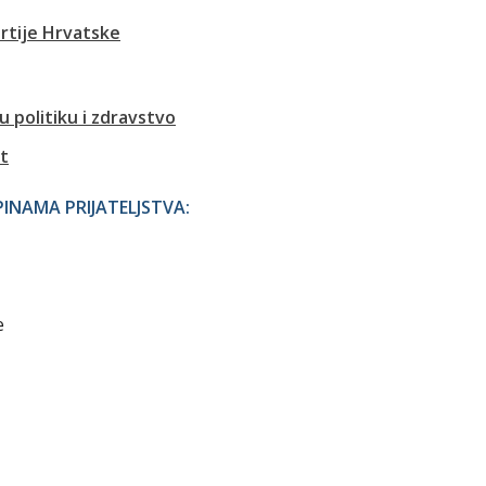
rtije Hrvatske
u politiku i zdravstvo
rt
NAMA PRIJATELJSTVA:
e