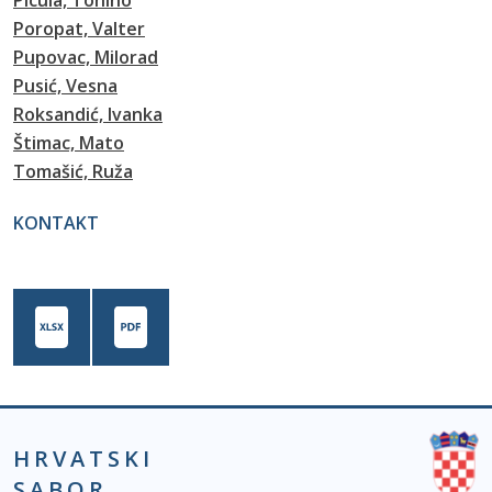
Picula, Tonino
Poropat, Valter
Pupovac, Milorad
Pusić, Vesna
Roksandić, Ivanka
Štimac, Mato
Tomašić, Ruža
KONTAKT
HRVATSKI
SABOR