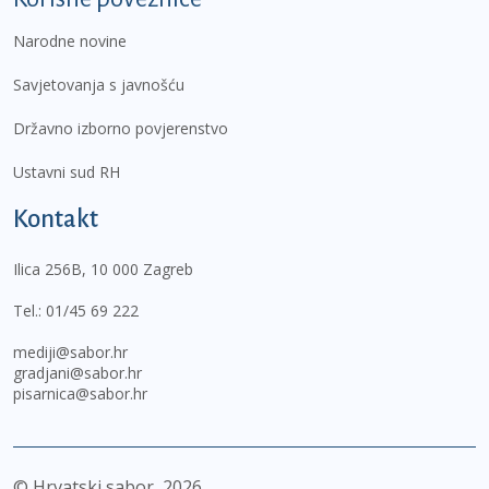
Narodne novine
Savjetovanja s javnošću
Državno izborno povjerenstvo
Ustavni sud RH
Kontakt
Ilica 256B, 10 000 Zagreb
Tel.:
01/45 69 222
mediji@sabor.hr
gradjani@sabor.hr
pisarnica@sabor.hr
© Hrvatski sabor,
2026