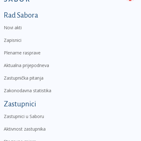
Podnožje prvi izbornik
Rad Sabora
Novi akti
Zapisnici
Plenarne rasprave
Aktualna prijepodneva
Zastupnička pitanja
Zakonodavna statistika
Zastupnici
Zastupnici u Saboru
Aktivnost zastupnika