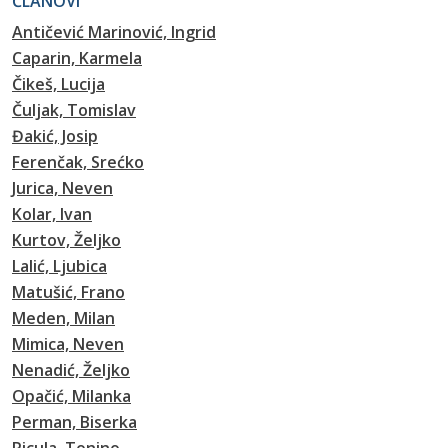
ČLANOVI
Antičević Marinović, Ingrid
Caparin, Karmela
Čikeš, Lucija
Čuljak, Tomislav
Đakić, Josip
Ferenčak, Srećko
Jurica, Neven
Kolar, Ivan
Kurtov, Željko
Lalić, Ljubica
Matušić, Frano
Meden, Milan
Mimica, Neven
Nenadić, Željko
Opačić, Milanka
Perman, Biserka