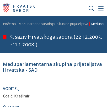
Skoči na glavni sadržaj
HRVATSKI
SABOR
Breadcrumb
Početna
Međunarodna suradnja
Skupine prijateljstva
Međuparlam
5. saziv Hrvatskoga sabora (22.12.2003.
- 11.1.2008.)
Međuparlamentarna skupina prijateljstva
Hrvatska - SAD
VODITELJ
Ćosić, Krešimir