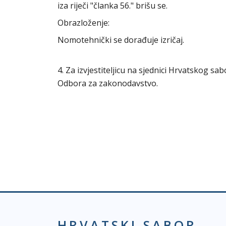
iza riječi "članka 56." brišu se.
Obrazloženje:
Nomotehnički se dorađuje izričaj.
4. Za izvjestiteljicu na sjednici Hrvatskog s
Odbora za zakonodavstvo.
HRVATSKI SABOR