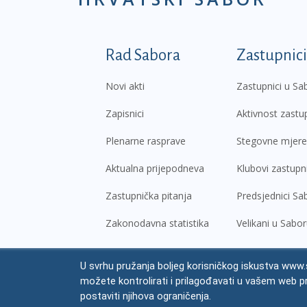
Podnožje prvi izborni
Rad Sabora
Zastupnici
Novi akti
Zastupnici u Sa
Zapisnici
Aktivnost zastu
Plenarne rasprave
Stegovne mjere
Aktualna prijepodneva
Klubovi zastupn
Zastupnička pitanja
Predsjednici Sa
Zakonodavna statistika
Velikani u Sabo
U svrhu pružanja boljeg korisničkog iskustva www.s
© Hrvatski sabor,
2026
možete kontrolirati i prilagođavati u vašem web p
Prav
postaviti njihova ograničenja.