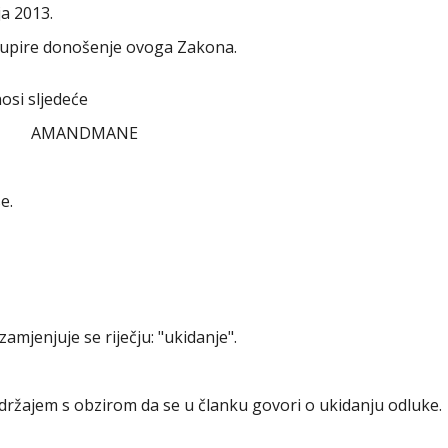
a 2013.
dupire donošenje ovoga Zakona.
osi sljedeće
AMANDMANE
e.
zamjenjuje se riječju: "ukidanje".
adržajem s obzirom da se u članku govori o ukidanju odluke.