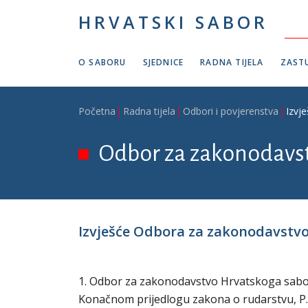
Skoči na glavni sadržaj
HRVATSKI SABOR
O SABORU
SJEDNICE
RADNA TIJELA
ZASTU
Breadcrumb
Početna
Radna tijela
Odbori i povjerenstva
Izvj
Odbor za zakonodavs
Izvješće Odbora za zakonodavstvo 
1. Odbor za zakonodavstvo Hrvatskoga sabora 
Konačnom prijedlogu zakona o rudarstvu, P. Z