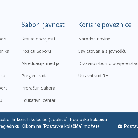
k
Sabor i javnost
Korisne poveznice
boru
Kratke obavijesti
Narodne novine
pnika
Posjeti Saboru
Savjetovanja s javnošću
Akreditacije medija
Državno izborno povjerenstv
ika
Pregledi rada
Ustavni sud RH
bora
Proračun Sabora
ru
Edukativni centar
abor.hr koristi kolačiće (cookies). Postavke kolačića
regledniku. Klikom na "Postavke kolačića" možete
Postav
ne napomene
Izjava o pristupačnosti
Zaštita osobnih podataka
Impres