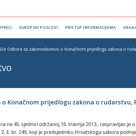
PNICI
EUROPSKI POSLOVI
PRISTUP INFORMACIJAMA
GRAĐ
ešće Odbora za zakonodavstvo o Konačnom prijedlogu zakona o rudarst
tvo
o Konačnom prijedlogu zakona o rudarstvu, P. 
na 45. sjednici održanoj 16. travnja 2013., raspravljao je o
. E. br. 249, koji je predsjedniku Hrvatskoga sabora podnij