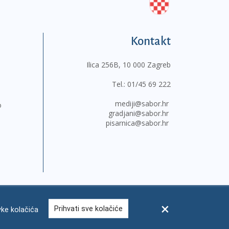
Kontakt
Ilica 256B, 10 000 Zagreb
Tel.:
01/45 69 222
mediji@sabor.hr
o
gradjani@sabor.hr
pisarnica@sabor.hr
Prihvati sve kolačiće
ke kolačića
sum
Česta pitanja
Kontakti
Mapa weba