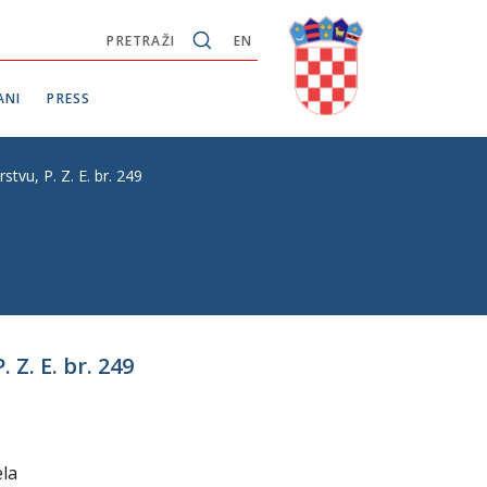
PRETRAŽI
EN
ANI
PRESS
vu, P. Z. E. br. 249
Z. E. br. 249
ela