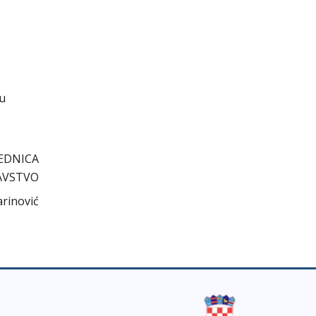
cu
EDNICA
AVSTVO
arinović