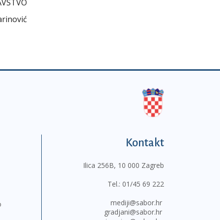
AVSTVO
arinović
Kontakt
Ilica 256B, 10 000 Zagreb
Tel.:
01/45 69 222
mediji@sabor.hr
o
gradjani@sabor.hr