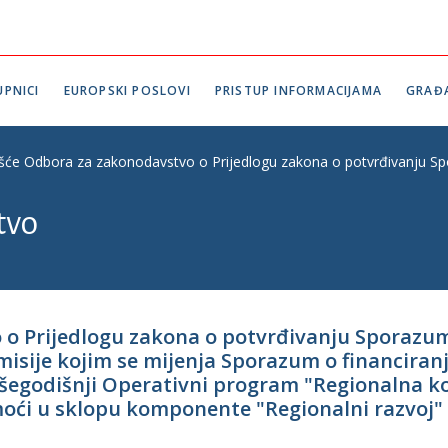
PNICI
EUROPSKI POSLOVI
PRISTUP INFORMACIJAMA
GRAĐ
ešće Odbora za zakonodavstvo o Prijedlogu zakona o potvrđivanju Spo
tvo
 o Prijedlogu zakona o potvrđivanju Sporazum
misije kojim se mijenja Sporazum o financiran
višegodišnji Operativni program "Regionalna 
oći u sklopu komponente "Regionalni razvoj"