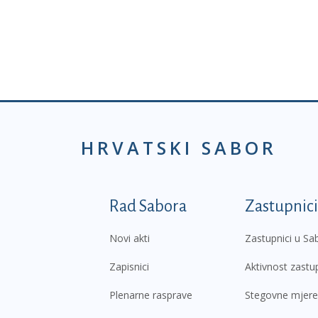
HRVATSKI SABOR
Podnožje prvi izborni
Rad Sabora
Zastupnici
Novi akti
Zastupnici u Sa
Zapisnici
Aktivnost zastu
Plenarne rasprave
Stegovne mjere