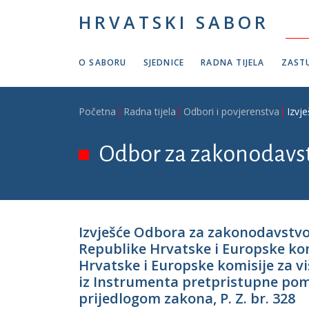
Skoči na glavni sadržaj
HRVATSKI SABOR
O SABORU
SJEDNICE
RADNA TIJELA
ZASTU
Breadcrumb
Početna
Radna tijela
Odbori i povjerenstva
Izvj
Odbor za zakonodavs
Izvješće Odbora za zakonodavstvo
Republike Hrvatske i Europske ko
Hrvatske i Europske komisije za 
iz Instrumenta pretpristupne pom
prijedlogom zakona, P. Z. br. 328