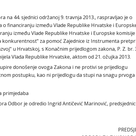
na 44. sjednici održanoj 9. travnja 2013., raspravljao je o
 o financiranju između Vlade Republike Hrvatske i Europsk
iranju između Vlade Republike Hrvatske i Europske komisije
a konkurentnost" za pomoć Zajednice iz Instrumenta pretpr
oj" u Hrvatskoj, s Konačnim prijedlogom zakona, P. Z. br. 
ijela Vlada Republike Hrvatske, aktom od 21. ožujka 2013.
pire donošenje ovoga Zakona i ne protivi se prijedlogu
itnom postupku, kao ni prijedlogu da stupi na snagu prvoga
a primjedaba
abora Odbor je odredio Ingrid Antičević Marinović, predsjedni
PREDSJ