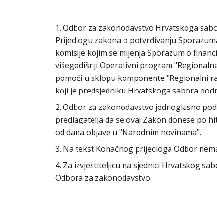
1. Odbor za zakonodavstvo Hrvatskoga sabora 
Prijedlogu zakona o potvrđivanju Sporazuma
komisije kojim se mijenja Sporazum o financ
višegodišnji Operativni program "Regionaln
pomoći u sklopu komponente "Regionalni razv
koji je predsjedniku Hrvatskoga sabora podn
2. Odbor za zakonodavstvo jednoglasno podu
predlagatelja da se ovaj Zakon donese po h
od dana objave u "Narodnim novinama".
3. Na tekst Konačnog prijedloga Odbor nem
4. Za izvjestiteljicu na sjednici Hrvatskog s
Odbora za zakonodavstvo.