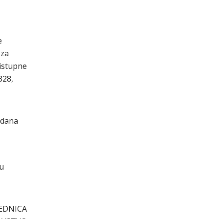
e
 za
istupne
328,
 dana
cu
EDNICA