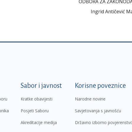
ODBORA ZA ZAKONOD
Ingrid Antičević M
k
Sabor i javnost
Korisne poveznice
boru
Kratke obavijesti
Narodne novine
pnika
Posjeti Saboru
Savjetovanja s javnošću
Akreditacije medija
Državno izborno povjerenstv