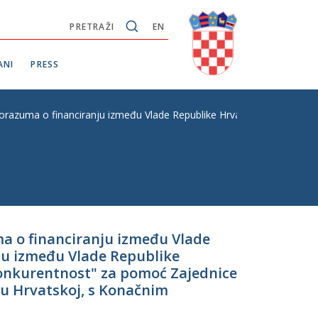
PRETRAŽI
EN
ANI
PRESS
razuma o financiranju između Vlade Republike Hrvatske i Europske ko
a o financiranju između Vlade
ju između Vlade Republike
konkurentnost" za pomoć Zajednice
 u Hrvatskoj, s Konačnim