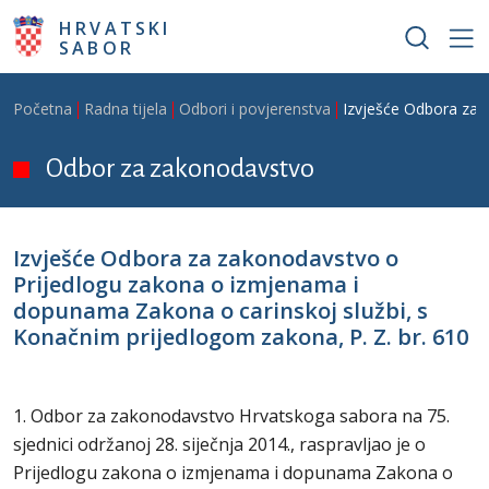
Skoči na glavni sadržaj
HRVATSKI
SABOR
Breadcrumb
Početna
Radna tijela
Odbori i povjerenstva
Izvješće Odbora za 
Odbor za zakonodavstvo
Izvješće Odbora za zakonodavstvo o
Prijedlogu zakona o izmjenama i
dopunama Zakona o carinskoj službi, s
Konačnim prijedlogom zakona, P. Z. br. 610
1. Odbor za zakonodavstvo Hrvatskoga sabora na 75.
sjednici održanoj 28. siječnja 2014., raspravljao je o
Prijedlogu zakona o izmjenama i dopunama Zakona o