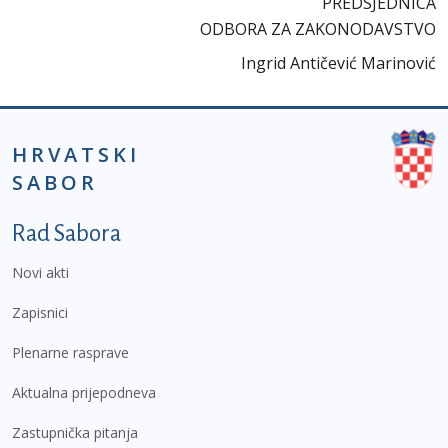
PREDSJEDNICA
ODBORA ZA ZAKONODAVSTVO
Ingrid Antičević Marinović
HRVATSKI
SABOR
Podnožje prvi izbornik
Rad Sabora
Novi akti
Zapisnici
Plenarne rasprave
Aktualna prijepodneva
Zastupnička pitanja