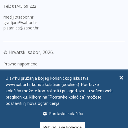
Tel.:
01/45 69 222
mediji@sabor.hr
gradjani@sabor.hr
pisarnica@sabor.hr
© Hrvatski sabor,
2026
Pravne napomene
Izjava o pristupačnosti
U svrhu pružanja boljeg korisničkog iskustva
Zaštita osobnih podataka
www.sabor.hr koristi kolačiće (cookies). Postavke
kolačića možete kontrolirati i prilagođavati u vašem web
Impressum
pregledniku. Klikom na "Postavke kolačića" možete
Česta pitanja
postaviti njihova ograničenja.
Kontakti
Postavke kolačića
Mapa weba
Prihvati sve kolačiće