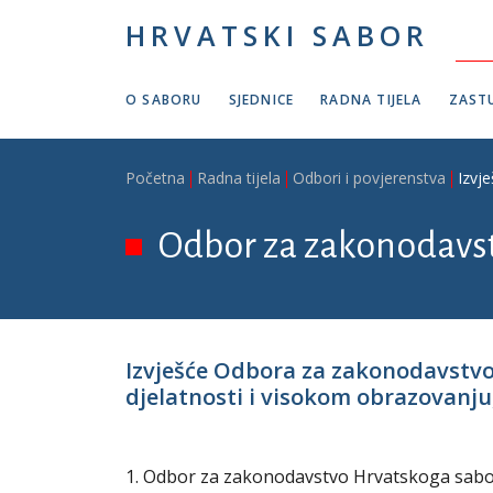
Skoči na glavni sadržaj
HRVATSKI SABOR
O SABORU
SJEDNICE
RADNA TIJELA
ZASTU
Breadcrumb
Početna
Radna tijela
Odbori i povjerenstva
Izvj
Odbor za zakonodavs
Izvješće Odbora za zakonodavstv
djelatnosti i visokom obrazovanju, 
1. Odbor za zakonodavstvo Hrvatskoga sabora 