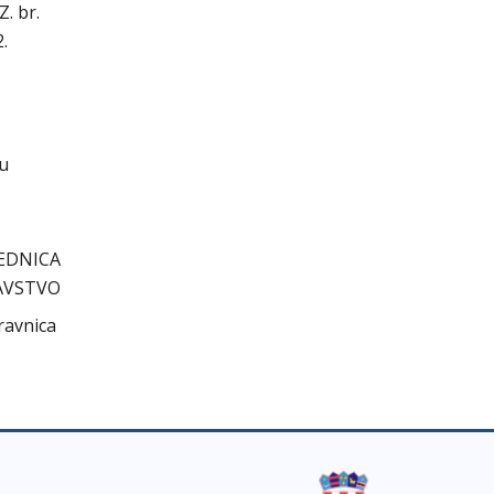
. br.
.
cu
EDNICA
AVSTVO
ravnica