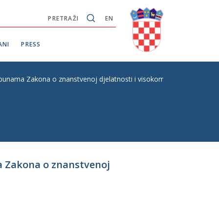
PRETRAŽI
EN
ANI
PRESS
unama Zakona o znanstvenoj djelatnosti i visokom obrazovanju, P. Z
a Zakona o znanstvenoj