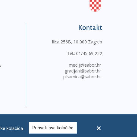
Kontakt
Ilica 256B, 10 000 Zagreb
Tel.:
01/45 69 222
mediji@sabor.hr
o
gradjani@sabor.hr
pisarnica@sabor.hr
Prihvati sve kolačiće
ke kolačića
sum
Česta pitanja
Kontakti
Mapa weba