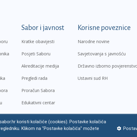
k
Sabor i javnost
Korisne poveznice
boru
Kratke obavijesti
Narodne novine
pnika
Posjeti Saboru
Savjetovanja s javnošću
Akreditacije medija
Državno izborno povjerenstv
ika
Pregledi rada
Ustavni sud RH
bora
Proračun Sabora
ru
Edukativni centar
abor.hr koristi kolačiće (cookies). Postavke kolačića
regledniku. Klikom na "Postavke kolačića" možete
Postav
ne napomene
Izjava o pristupačnosti
Zaštita osobnih podataka
Impres