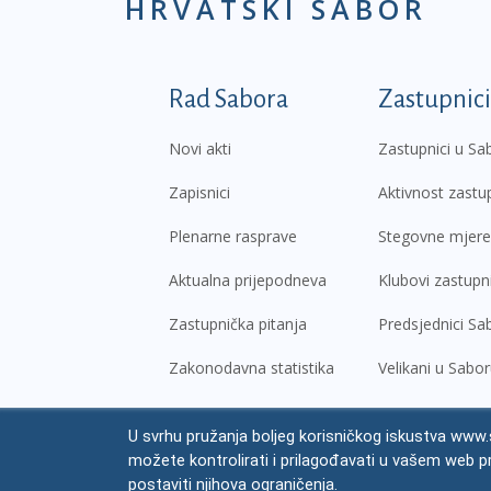
HRVATSKI SABOR
Podnožje prvi izborni
Rad Sabora
Zastupnici
Novi akti
Zastupnici u Sa
Zapisnici
Aktivnost zastu
Plenarne rasprave
Stegovne mjere
Aktualna prijepodneva
Klubovi zastupn
Zastupnička pitanja
Predsjednici Sa
Zakonodavna statistika
Velikani u Sabo
U svrhu pružanja boljeg korisničkog iskustva www.s
© Hrvatski sabor,
2026
možete kontrolirati i prilagođavati u vašem web p
Prav
postaviti njihova ograničenja.