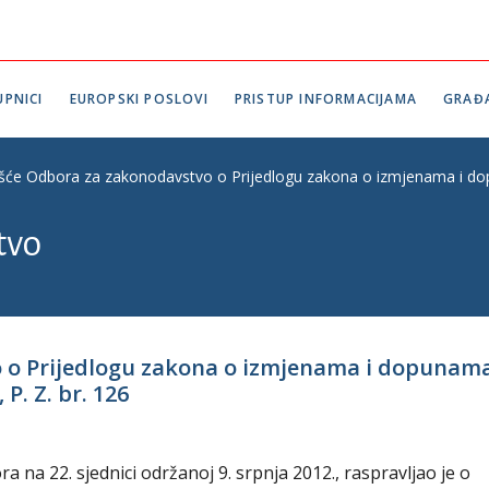
PNICI
EUROPSKI POSLOVI
PRISTUP INFORMACIJAMA
GRAĐ
ešće Odbora za zakonodavstvo o Prijedlogu zakona o izmjenama i dop
tvo
o o Prijedlogu zakona o izmjenama i dopunam
P. Z. br. 126
na 22. sjednici održanoj 9. srpnja 2012., raspravljao je o