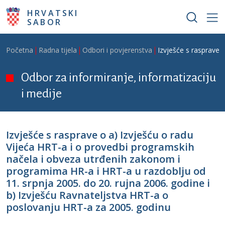
Skoči na glavni sadržaj
HRVATSKI
SABOR
Breadcrumb
Početna
Radna tijela
Odbori i povjerenstva
Izvješće s rasprave 
Odbor za informiranje, informatizaciju
i medije
Izvješće s rasprave o a) Izvješću o radu
Vijeća HRT-a i o provedbi programskih
načela i obveza utrđenih zakonom i
programima HR-a i HRT-a u razdoblju od
11. srpnja 2005. do 20. rujna 2006. godine i
b) Izvješću Ravnateljstva HRT-a o
poslovanju HRT-a za 2005. godinu