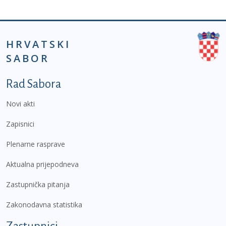
HRVATSKI
SABOR
Podnožje prvi izbornik
Rad Sabora
Novi akti
Zapisnici
Plenarne rasprave
Aktualna prijepodneva
Zastupnička pitanja
Zakonodavna statistika