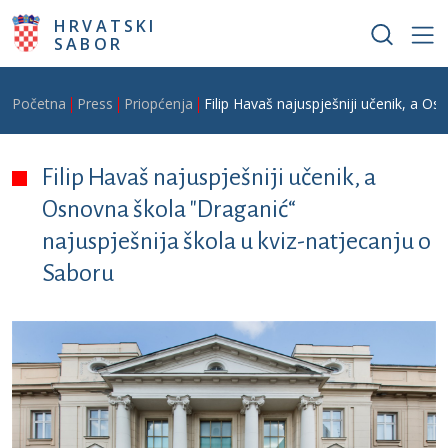
Skoči na glavni sadržaj
HRVATSKI
SABOR
Breadcrumb
Početna
Press
Priopćenja
Filip Havaš najuspješniji učenik, a O
Filip Havaš najuspješniji učenik, a
Osnovna škola "Draganić“
najuspješnija škola u kviz-natjecanju o
Saboru