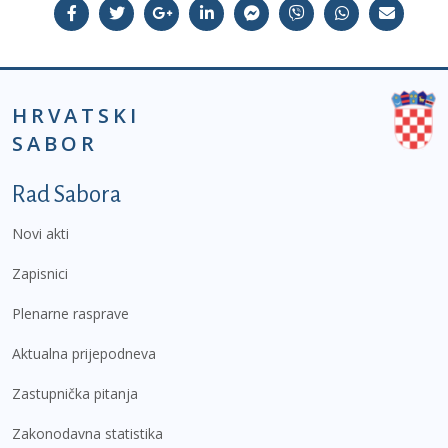
HRVATSKI
SABOR
Podnožje prvi izbornik
Rad Sabora
Novi akti
Zapisnici
Plenarne rasprave
Aktualna prijepodneva
Zastupnička pitanja
Zakonodavna statistika