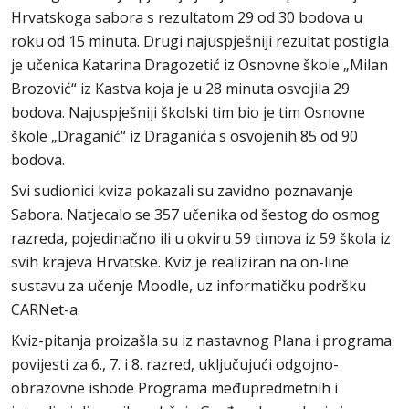
Hrvatskoga sabora s rezultatom 29 od 30 bodova u
roku od 15 minuta. Drugi najuspješniji rezultat postigla
je učenica Katarina Dragozetić iz Osnovne škole „Milan
Brozović“ iz Kastva koja je u 28 minuta osvojila 29
bodova. Najuspješniji školski tim bio je tim Osnovne
škole „Draganić“ iz Draganića s osvojenih 85 od 90
bodova.
Svi sudionici kviza pokazali su zavidno poznavanje
Sabora. Natjecalo se 357 učenika od šestog do osmog
razreda, pojedinačno ili u okviru 59 timova iz 59 škola iz
svih krajeva Hrvatske. Kviz je realiziran na on-line
sustavu za učenje Moodle, uz informatičku podršku
CARNet-a.
Kviz-pitanja proizašla su iz nastavnog Plana i programa
povijesti za 6., 7. i 8. razred, uključujući odgojno-
obrazovne ishode Programa međupredmetnih i