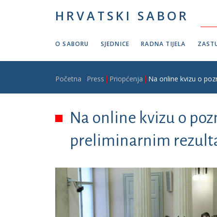
Skoči na glavni sadržaj
HRVATSKI SABOR
O SABORU
SJEDNICE
RADNA TIJELA
ZASTU
Breadcrumb
Početna
Press
Priopćenja
Na online kvizu o poz
Na online kvizu o po
preliminarnim rezulta