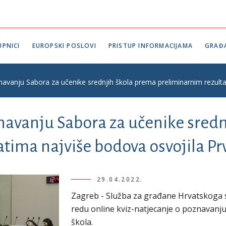
PNICI
EUROPSKI POSLOVI
PRISTUP INFORMACIJAMA
GRAĐ
navanju Sabora za učenike srednjih škola prema preliminarnim rezulta
znavanju Sabora za učenike sred
tima najviše bodova osvojila Pr
29.04.2022.
Zagreb - Služba za građane Hrvatskoga s
redu online kviz-natjecanje o poznavanj
škola.