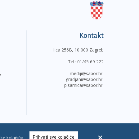
Kontakt
Ilica 256B, 10 000 Zagreb
Tel.:
01/45 69 222
mediji@sabor.hr
o
gradjani@sabor.hr
pisarnica@sabor.hr
Prihvati sve kolačiće
ke kolačića
sum
Česta pitanja
Kontakti
Mapa weba