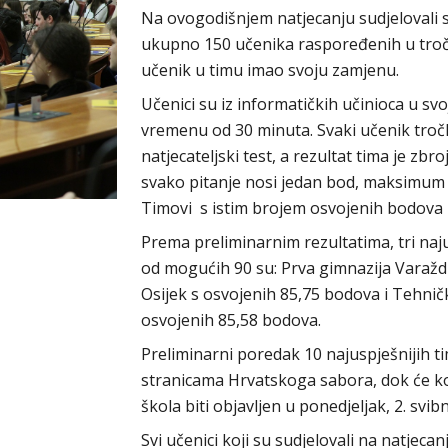
Na ovogodišnjem natjecanju sudjelovali su
ukupno 150 učenika raspoređenih u tročla
učenik u timu imao svoju zamjenu.
Učenici su iz informatičkih učinioca u sv
vremenu od 30 minuta. Svaki učenik troč
natjecateljski test, a rezultat tima je z
svako pitanje nosi jedan bod, maksimum 
Timovi s istim brojem osvojenih bodova
Prema preliminarnim rezultatima, tri naj
od mogućih 90 su: Prva gimnazija Varaždi
Osijek s osvojenih 85,75 bodova i Tehni
osvojenih 85,58 bodova.
Preliminarni poredak 10 najuspješnijih t
stranicama Hrvatskoga sabora, dok će ko
škola biti objavljen u ponedjeljak, 2. sv
Svi učenici koji su sudjelovali na natjec