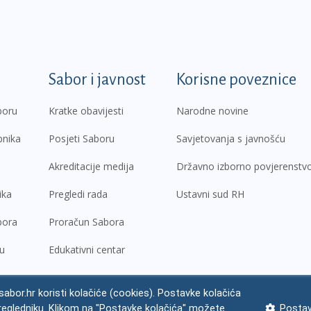
k
Sabor i javnost
Korisne poveznice
boru
Kratke obavijesti
Narodne novine
pnika
Posjeti Saboru
Savjetovanja s javnošću
Akreditacije medija
Državno izborno povjerenstv
ika
Pregledi rada
Ustavni sud RH
bora
Proračun Sabora
ru
Edukativni centar
abor.hr koristi kolačiće (cookies). Postavke kolačića
regledniku. Klikom na "Postavke kolačića" možete
Postav
ne napomene
Izjava o pristupačnosti
Zaštita osobnih podataka
Impres