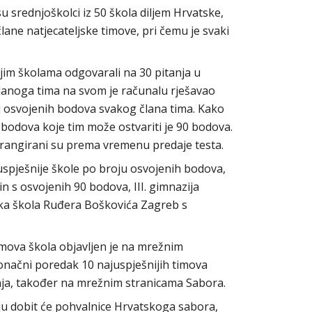
 srednjoškolci iz 50 škola diljem Hrvatske,
ne natjecateljske timove, pri čemu je svaki
ojim školama odgovarali na 30 pitanja u
lanoga tima na svom je računalu rješavao
broj osvojenih bodova svakog člana tima. Kako
bodova koje tim može ostvariti je 90 bodova.
 rangirani su prema vremenu predaje testa.
uspješnije škole po broju osvojenih bodova,
n s osvojenih 90 bodova, III. gimnazija
čka škola Ruđera Boškovića Zagreb s
imova škola objavljen je na mrežnim
načni poredak 10 najuspješnijih timova
ibnja, također na mrežnim stranicama Sabora.
anju dobit će pohvalnice Hrvatskoga sabora,