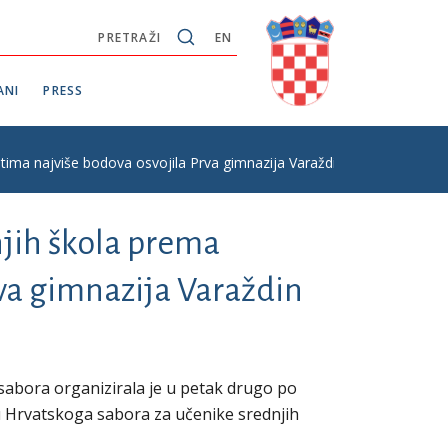
PRETRAŽI
EN
ANI
PRESS
tima najviše bodova osvojila Prva gimnazija Varaždin
njih škola prema
va gimnazija Varaždin
abora organizirala je u petak drugo po
u Hrvatskoga sabora za učenike srednjih