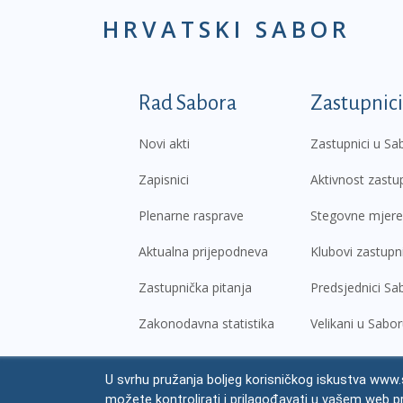
HRVATSKI SABOR
Podnožje prvi izborni
Rad Sabora
Zastupnici
Novi akti
Zastupnici u Sa
Zapisnici
Aktivnost zastu
Plenarne rasprave
Stegovne mjere
Aktualna prijepodneva
Klubovi zastupn
Zastupnička pitanja
Predsjednici Sa
Zakonodavna statistika
Velikani u Sabo
U svrhu pružanja boljeg korisničkog iskustva www.s
© Hrvatski sabor,
2026
možete kontrolirati i prilagođavati u vašem web p
Prav