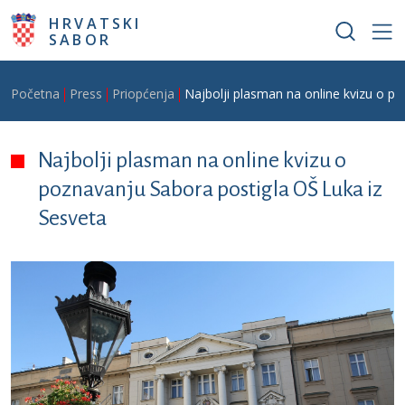
Skoči na glavni sadržaj
HRVATSKI
SABOR
Breadcrumb
Početna
Press
Priopćenja
Najbolji plasman na online kvizu o p
Najbolji plasman na online kvizu o
poznavanju Sabora postigla OŠ Luka iz
Sesveta