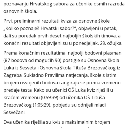
poznavanju Hrvatskog sabora za učenike osmih razreda
osnovnih škola.
Prvi, preliminarni rezultati kviza za osnovne škole
„Koliko poznaješ Hrvatski sabor?“, objavljeni u petak,
dali su poredak prvih deset najboljih školskih timova, a
konačni rezultati objavljeni su u ponedjeljak, 29. ožujka.
Prema konačnim rezultatima, najbolji bodovni plasman
(87 bodova od mogućih 90) postigle su Osnovna škola
Luka iz Sesveta i Osnovna škola Tituša Brezovačkog iz
Zagreba. Sukladno Pravilima natjecanja, škole s istim
brojem osvojenih bodova rangiraju se prema vremenu
predaje testa. Kako su učenici OŠ Luka kviz riješili u
kraćem vremenu (0:59:39) od učenika OŠ Tituša
Brezovačkog (1:05:29), pobjedu su odnijeli mladi
Sesvečani.
Dva učenika riješila su kviz s maksimalnim brojem