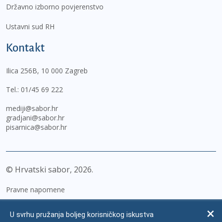
Državno izborno povjerenstvo
Ustavni sud RH
Kontakt
Ilica 256B, 10 000 Zagreb
Tel.:
01/45 69 222
mediji@sabor.hr
gradjani@sabor.hr
pisarnica@sabor.hr
© Hrvatski sabor,
2026
Pravne napomene
Izjava o pristupačnosti
U svrhu pružanja boljeg korisničkog iskustva