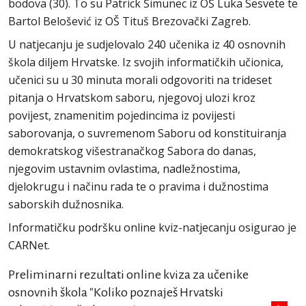
bodova (30). To su Patrick Šimunec iz OŠ Luka Sesvete te
Bartol Belošević iz OŠ Tituš Brezovački Zagreb.
U natjecanju je sudjelovalo 240 učenika iz 40 osnovnih
škola diljem Hrvatske. Iz svojih informatičkih učionica,
učenici su u 30 minuta morali odgovoriti na trideset
pitanja o Hrvatskom saboru, njegovoj ulozi kroz
povijest, znamenitim pojedincima iz povijesti
saborovanja, o suvremenom Saboru od konstituiranja
demokratskog višestranačkog Sabora do danas,
njegovim ustavnim ovlastima, nadležnostima,
djelokrugu i načinu rada te o pravima i dužnostima
saborskih dužnosnika.
Informatičku podršku online kviz-natjecanju osigurao je
CARNet.
Preliminarni rezultati online kviza za učenike
osnovnih škola "Koliko poznaješ Hrvatski