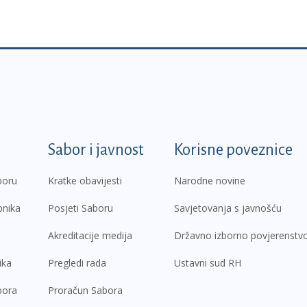
k
Sabor i javnost
Korisne poveznice
boru
Kratke obavijesti
Narodne novine
pnika
Posjeti Saboru
Savjetovanja s javnošću
Akreditacije medija
Državno izborno povjerenstv
ika
Pregledi rada
Ustavni sud RH
bora
Proračun Sabora