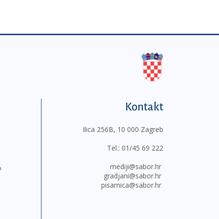
Kontakt
Ilica 256B, 10 000 Zagreb
Tel.:
01/45 69 222
mediji@sabor.hr
o
gradjani@sabor.hr
pisarnica@sabor.hr