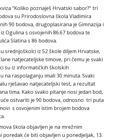
viza “Koliko poznaješ Hrvatski sabor?“ tri
bodova su Prirodoslovna škola Vladimira
nih 90 bodova, drugoplasirana je Gimnazija i
z Ogulina s osvojenih 86.67 bodova te
ića Slatina s 86 bodova.
 srednjoškolci iz 52 škole diljem Hrvatske,
ne natjecateljske timove, pri čemu je svaki
i su iz informatičkih školskih
su na raspolaganju imali 30 minuta. Svaki
u rješavao natjecateljski test, a rezultat
ana tima. Kako svako pitanje nosi jedan bod,
uće ostvariti je 90 bodova, odnosno tri puta
imovi s osvojenim istim brojem bodova
ta.
imova škola objavljen je na mrežnim
poredak će biti objavljen u ponedjeljak, 13.