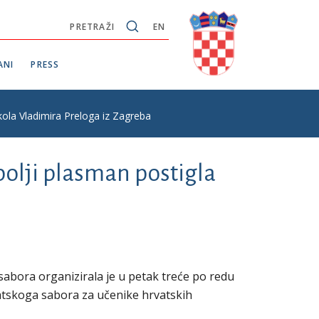
PRETRAŽI
EN
ANI
PRESS
kola Vladimira Preloga iz Zagreba
bolji plasman postigla
abora organizirala je u petak treće po redu
atskoga sabora za učenike hrvatskih