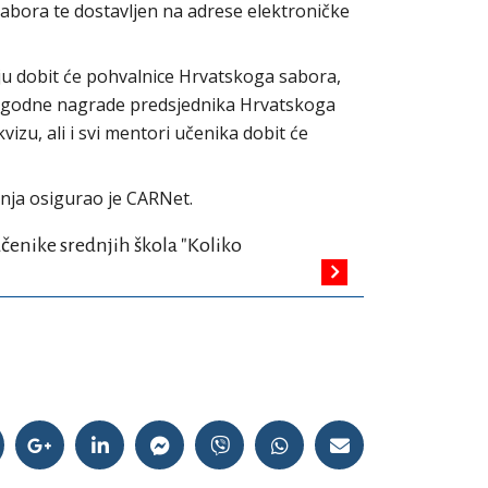
bora te dostavljen na adrese elektroničke
anju dobit će pohvalnice Hrvatskoga sabora,
i prigodne nagrade predsjednika Hrvatskoga
vizu, ali i svi mentori učenika dobit će
anja osigurao je CARNet.
učenike srednjih škola "Koliko