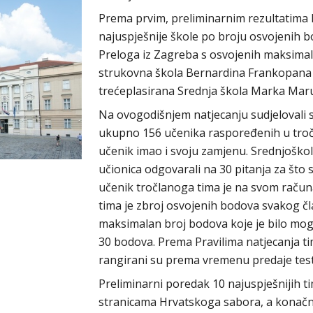
Prema prvim, preliminarnim rezultatima k
najuspješnije škole po broju osvojenih 
Preloga iz Zagreba s osvojenih maksimal
strukovna škola Bernardina Frankopana i
trećeplasirana Srednja škola Marka Marul
Na ovogodišnjem natjecanju sudjelovali su
ukupno 156 učenika raspoređenih u tročla
učenik imao i svoju zamjenu. Srednjoškolc
učionica odgovarali na 30 pitanja za što 
učenik tročlanoga tima je na svom računal
tima je zbroj osvojenih bodova svakog čl
maksimalan broj bodova koje je bilo mog
30 bodova. Prema Pravilima natjecanja t
rangirani su prema vremenu predaje tes
Preliminarni poredak 10 najuspješnijih t
stranicama Hrvatskoga sabora, a konačni 