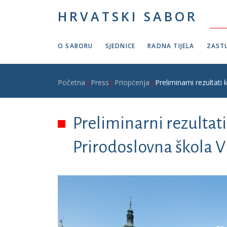
Skoči na glavni sadržaj
HRVATSKI SABOR
O SABORU
SJEDNICE
RADNA TIJELA
ZASTU
Breadcrumb
Početna
Press
Priopćenja
Preliminarni rezultat
Preliminarni rezultat
Prirodoslovna škola V