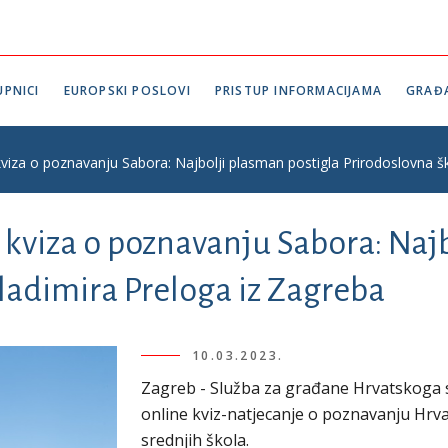
PNICI
EUROPSKI POSLOVI
PRISTUP INFORMACIJAMA
GRAĐ
i kviza o poznavanju Sabora: Najbolji plasman postigla Prirodoslovna š
i kviza o poznavanju Sabora: Naj
ladimira Preloga iz Zagreba
10.03.2023.
Zagreb - Služba za građane Hrvatskoga s
online kviz-natjecanje o poznavanju Hrv
srednjih škola.