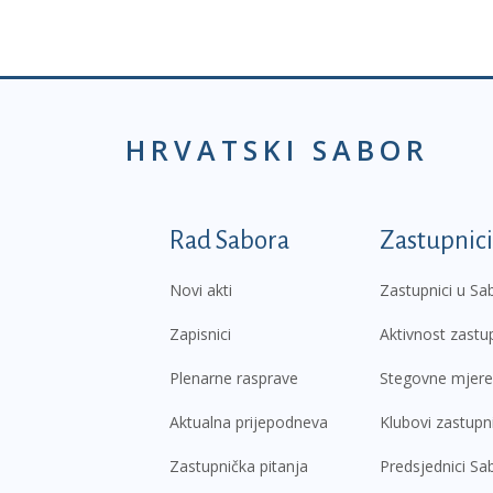
HRVATSKI SABOR
Podnožje prvi izborni
Rad Sabora
Zastupnici
Novi akti
Zastupnici u Sa
Zapisnici
Aktivnost zastu
Plenarne rasprave
Stegovne mjere
Aktualna prijepodneva
Klubovi zastupn
Zastupnička pitanja
Predsjednici Sa