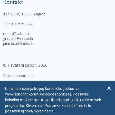
Kontakt
Ilica 256B, 10 000 Zagreb
Tel.:
01/45 69 222
mediji@sabor.hr
gradjani@sabor.hr
pisarnica@sabor.hr
© Hrvatski sabor,
2026
Pravne napomene
Izjava o pristupačnosti
U svrhu pružanja boljeg korisničkog iskustva
Zaštita osobnih podataka
www.sabor.hr koristi kolačiće (cookies). Postavke
kolačića možete kontrolirati i prilagođavati u vašem web
Impressum
pregledniku. Klikom na "Postavke kolačića" možete
Česta pitanja
postaviti njihova ograničenja.