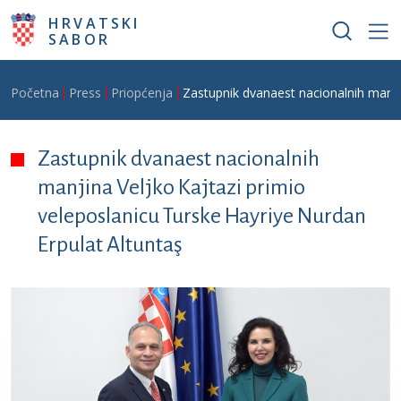
Skoči na glavni sadržaj
HRVATSKI
SABOR
Breadcrumb
Početna
Press
Priopćenja
Zastupnik dvanaest nacionalnih manjin
Zastupnik dvanaest nacionalnih
manjina Veljko Kajtazi primio
veleposlanicu Turske Hayriye Nurdan
Erpulat Altuntaş