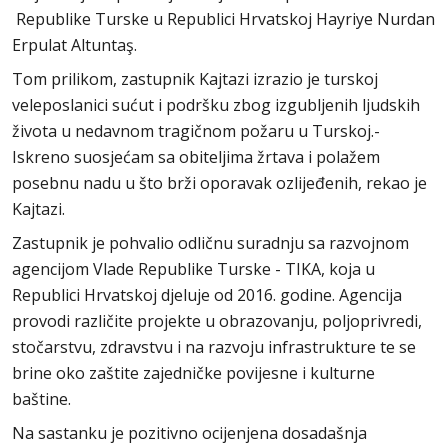
Republike Turske u Republici Hrvatskoj Hayriye Nurdan
Erpulat Altuntaş.
Tom prilikom, zastupnik Kajtazi izrazio je turskoj
veleposlanici sućut i podršku zbog izgubljenih ljudskih
života u nedavnom tragičnom požaru u Turskoj.-
Iskreno suosjećam sa obiteljima žrtava i polažem
posebnu nadu u što brži oporavak ozlijeđenih, rekao je
Kajtazi.
Zastupnik je pohvalio odličnu suradnju sa razvojnom
agencijom Vlade Republike Turske - TIKA, koja u
Republici Hrvatskoj djeluje od 2016. godine. Agencija
provodi različite projekte u obrazovanju, poljoprivredi,
stočarstvu, zdravstvu i na razvoju infrastrukture te se
brine oko zaštite zajedničke povijesne i kulturne
baštine.
Na sastanku je pozitivno ocijenjena dosadašnja