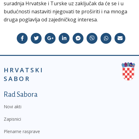
suradnja Hrvatske i Turske uz zaključak da će se i u
budućnosti nastaviti njegovati te proširiti i na mnoga
druga poglavlja od zajedničkog interesa.
HRVATSKI
SABOR
Podnožje prvi izbornik
Rad Sabora
Novi akti
Zapisnici
Plenarne rasprave