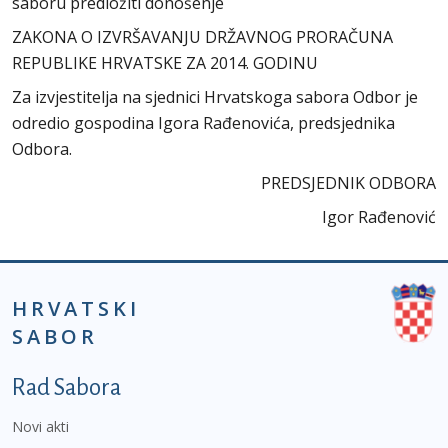
saboru predložiti donošenje
ZAKONA O IZVRŠAVANJU DRŽAVNOG PRORAČUNA
REPUBLIKE HRVATSKE ZA 2014. GODINU
Za izvjestitelja na sjednici Hrvatskoga sabora Odbor je
odredio gospodina Igora Rađenovića, predsjednika
Odbora.
PREDSJEDNIK ODBORA
Igor Rađenović
HRVATSKI
SABOR
Podnožje prvi izbornik
Rad Sabora
Novi akti