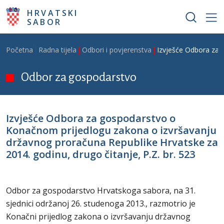
Skoči na glavni sadržaj
HRVATSKI
SABOR
Breadcrumb
Početna
Radna tijela
Odbori i povjerenstva
Izvješće Odbora za 
Odbor za gospodarstvo
Izvješće Odbora za gospodarstvo o
Konačnom prijedlogu zakona o izvršavanju
državnog proračuna Republike Hrvatske za
2014. godinu, drugo čitanje, P.Z. br. 523
Odbor za gospodarstvo Hrvatskoga sabora, na 31.
sjednici održanoj 26. studenoga 2013., razmotrio je
Konačni prijedlog zakona o izvršavanju državnog