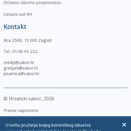
Državno izborno povjerenstvo
Ustavni sud RH
Kontakt
Ilica 256B, 10 000 Zagreb
Tel.:
01/45 69 222
mediji@sabor.hr
gradjani@sabor.hr
pisarnica@sabor.hr
© Hrvatski sabor,
2026
Pravne napomene
Izjava o pristupačnosti
U svrhu pružanja boljeg korisničkog iskustva
Zaštita osobnih podataka