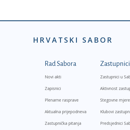
HRVATSKI SABOR
Podnožje prvi izborni
Rad Sabora
Zastupnici
Novi akti
Zastupnici u Sa
Zapisnici
Aktivnost zastu
Plenarne rasprave
Stegovne mjere
Aktualna prijepodneva
Klubovi zastupn
Zastupnička pitanja
Predsjednici Sa