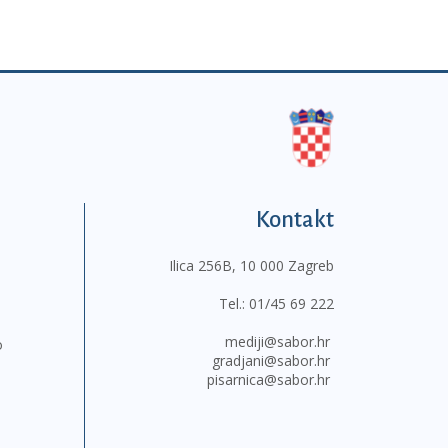
Kontakt
Ilica 256B, 10 000 Zagreb
Tel.:
01/45 69 222
mediji@sabor.hr
o
gradjani@sabor.hr
pisarnica@sabor.hr