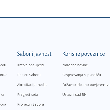
k
Sabor i javnost
Korisne poveznice
boru
Kratke obavijesti
Narodne novine
pnika
Posjeti Saboru
Savjetovanja s javnošću
Akreditacije medija
Državno izborno povjerenstv
ika
Pregledi rada
Ustavni sud RH
bora
Proračun Sabora