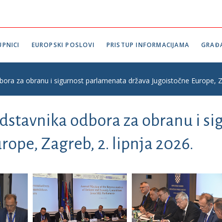
PNICI
EUROPSKI POSLOVI
PRISTUP INFORMACIJAMA
GRAĐ
bora za obranu i sigurnost parlamenata država Jugoistočne Europe, Za
edstavnika odbora za obranu i s
rope, Zagreb, 2. lipnja 2026.