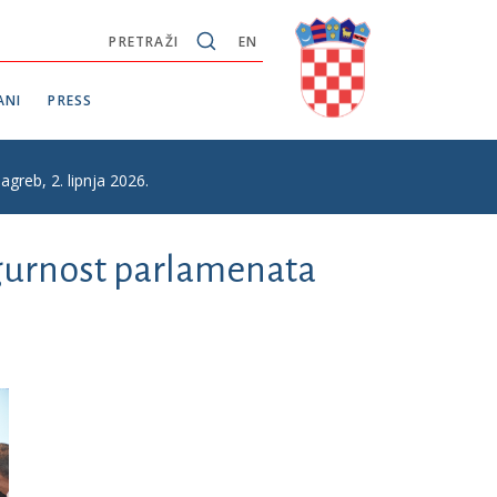
PRETRAŽI
EN
ANI
PRESS
greb, 2. lipnja 2026.
igurnost parlamenata