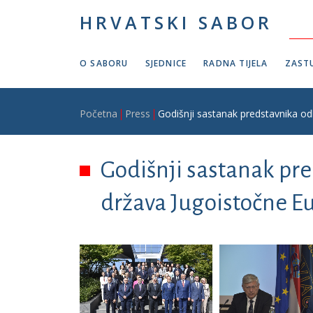
Skoči na glavni sadržaj
HRVATSKI SABOR
O SABORU
SJEDNICE
RADNA TIJELA
ZASTU
Breadcrumb
Početna
Press
Godišnji sastanak predstavnika od
Godišnji sastanak pr
država Jugoistočne Eu