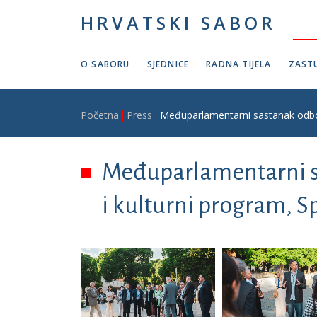
Skoči na glavni sadržaj
HRVATSKI SABOR
O SABORU
SJEDNICE
RADNA TIJELA
ZASTU
Breadcrumb
Početna
Press
Međuparlamentarni sastanak odbora 
Međuparlamentarni sa
i kulturni program, Spl