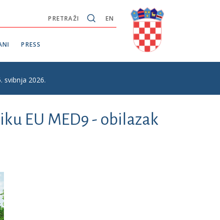
PRETRAŽI
EN
ANI
PRESS
. svibnja 2026.
iku EU MED9 - obilazak