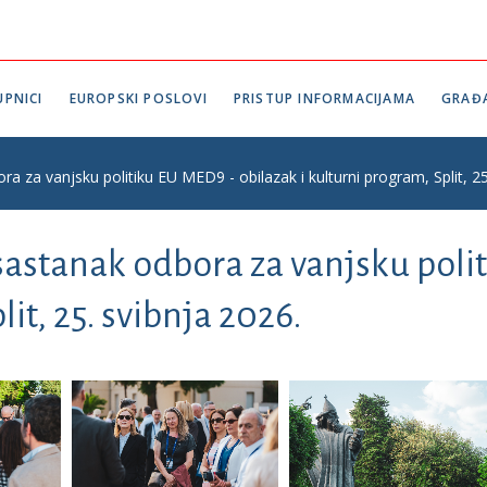
PNICI
EUROPSKI POSLOVI
PRISTUP INFORMACIJAMA
GRAĐ
za vanjsku politiku EU MED9 - obilazak i kulturni program, Split, 25
stanak odbora za vanjsku polit
it, 25. svibnja 2026.