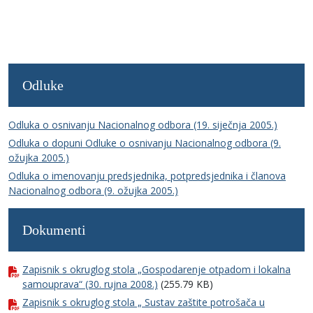
Odluke
Odluka o osnivanju Nacionalnog odbora (19. siječnja 2005.)
Odluka o dopuni Odluke o osnivanju Nacionalnog odbora (9.
ožujka 2005.)
Odluka o imenovanju predsjednika, potpredsjednika i članova
Nacionalnog odbora (9. ožujka 2005.)
Dokumenti
Zapisnik s okruglog stola „Gospodarenje otpadom i lokalna
samouprava“ (30. rujna 2008.)
(255.79 KB)
Zapisnik s okruglog stola „ Sustav zaštite potrošača u