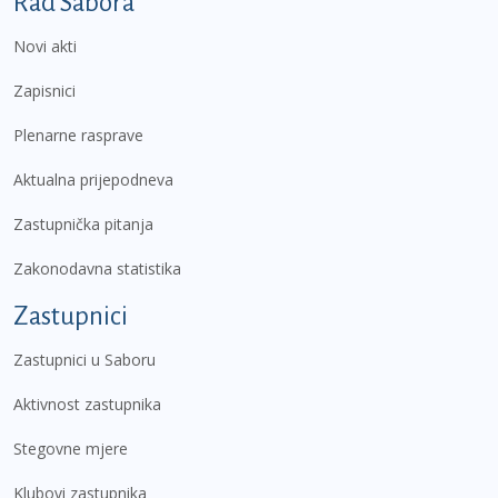
Podnožje prvi izbornik
Rad Sabora
Novi akti
Zapisnici
Plenarne rasprave
Aktualna prijepodneva
Zastupnička pitanja
Zakonodavna statistika
Zastupnici
Zastupnici u Saboru
Aktivnost zastupnika
Stegovne mjere
Klubovi zastupnika