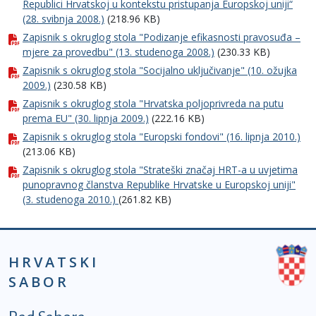
Republici Hrvatskoj u kontekstu pristupanja Europskoj uniji“
(28. svibnja 2008.)
(218.96 KB)
Zapisnik s okruglog stola "Podizanje efikasnosti pravosuđa –
mjere za provedbu" (13. studenoga 2008.)
(230.33 KB)
Zapisnik s okruglog stola "Socijalno uključivanje" (10. ožujka
2009.)
(230.58 KB)
Zapisnik s okruglog stola "Hrvatska poljoprivreda na putu
prema EU" (30. lipnja 2009.)
(222.16 KB)
Zapisnik s okruglog stola "Europski fondovi" (16. lipnja 2010.)
(213.06 KB)
Zapisnik s okruglog stola "Strateški značaj HRT-a u uvjetima
punopravnog članstva Republike Hrvatske u Europskoj uniji"
(3. studenoga 2010.)
(261.82 KB)
HRVATSKI
SABOR