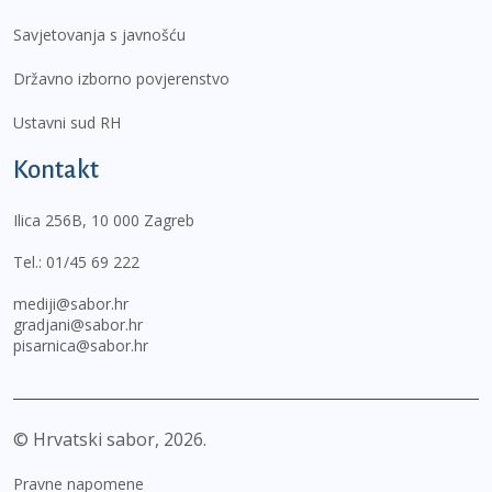
Savjetovanja s javnošću
Državno izborno povjerenstvo
Ustavni sud RH
Kontakt
Ilica 256B, 10 000 Zagreb
Tel.:
01/45 69 222
mediji@sabor.hr
gradjani@sabor.hr
pisarnica@sabor.hr
© Hrvatski sabor,
2026
Pravne napomene