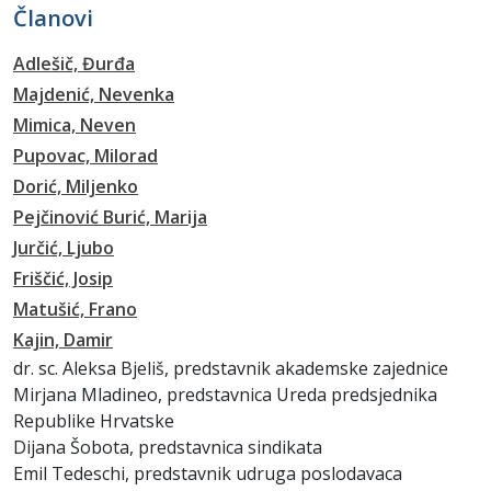
Članovi
Adlešič, Đurđa
Majdenić, Nevenka
Mimica, Neven
Pupovac, Milorad
Dorić, Miljenko
Pejčinović Burić, Marija
Jurčić, Ljubo
Friščić, Josip
Matušić, Frano
Kajin, Damir
dr. sc. Aleksa Bjeliš, predstavnik akademske zajednice
Mirjana Mladineo, predstavnica Ureda predsjednika
Republike Hrvatske
Dijana Šobota, predstavnica sindikata
Emil Tedeschi, predstavnik udruga poslodavaca