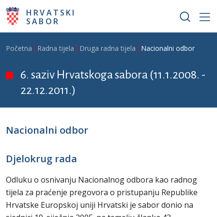
Skoči na glavni sadržaj
HRVATSKI
SABOR
Breadcrumb
Početna
Radna tijela
Druga radna tijela
Nacionalni odbor
6. saziv Hrvatskoga sabora (11.1.2008. -
22.12.2011.)
Nacionalni odbor
Djelokrug rada
Odluku o osnivanju Nacionalnog odbora kao radnog
tijela za praćenje pregovora o pristupanju Republike
Hrvatske Europskoj uniji Hrvatski je sabor donio na