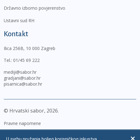
Državno izborno povjerenstvo
Ustavni sud RH
Kontakt
Ilica 256B, 10 000 Zagreb
Tel.:
01/45 69 222
mediji@sabor.hr
gradjani@sabor.hr
pisarnica@sabor.hr
© Hrvatski sabor,
2026
Pravne napomene
Izjava o pristupačnosti
U svrhu pružanja boljeg korisničkog iskustva