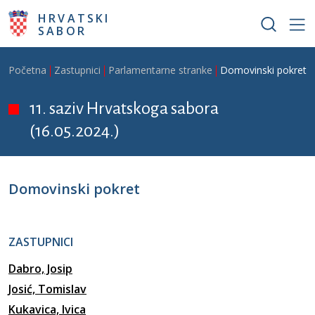
Skoči na glavni sadržaj
HRVATSKI
SABOR
Breadcrumb
Početna
Zastupnici
Parlamentarne stranke
Domovinski pokret
11. saziv Hrvatskoga sabora
(16.05.2024.)
Domovinski pokret
ZASTUPNICI
Dabro, Josip
Josić, Tomislav
Kukavica, Ivica