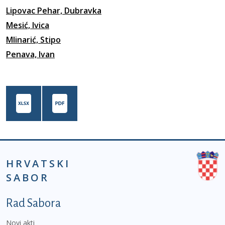
Lipovac Pehar, Dubravka
Mesić, Ivica
Mlinarić, Stipo
Penava, Ivan
HRVATSKI
SABOR
Podnožje prvi izbornik
Rad Sabora
Novi akti