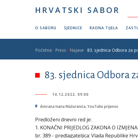
Skoči na glavni sadržaj
HRVATSKI SABOR
O SABORU
SJEDNICE
RADNA TIJELA
ZASTU
Breadcrumb
Početna
Press
Najave
83. sjednica Odbora za po
83. sjednica Odbora z
14.12.2022. 09:00
dvorana Ivana Mažuranića, YouTube prijenos
Predloženi dnevni red je:
1. KONAČNI PRIJEDLOG ZAKONA O IZMJENAM
br. 389 - predlagateljica: Vlada Republike Hrv