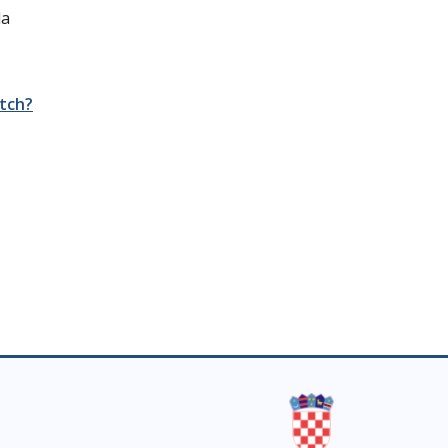
da
tch?