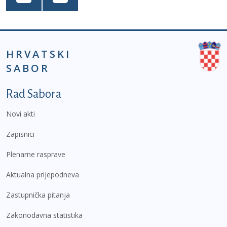
HRVATSKI
SABOR
Podnožje prvi izbornik
Rad Sabora
Novi akti
Zapisnici
Plenarne rasprave
Aktualna prijepodneva
Zastupnička pitanja
Zakonodavna statistika