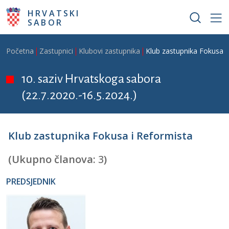
Skoči na glavni sadržaj
HRVATSKI
SABOR
Breadcrumb
Početna
Zastupnici
Klubovi zastupnika
Klub zastupnika Fokusa i
10. saziv Hrvatskoga sabora
(22.7.2020.-16.5.2024.)
Klub zastupnika Fokusa i Reformista
(Ukupno članova:
3
)
PREDSJEDNIK