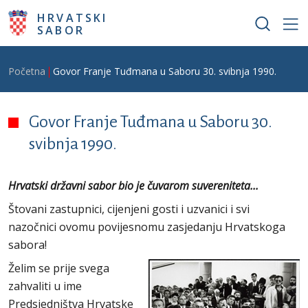
Skoči na glavni sadržaj
HRVATSKI
SABOR
Breadcrumb
Početna
Govor Franje Tuđmana u Saboru 30. svibnja 1990.
Govor Franje Tuđmana u Saboru 30.
svibnja 1990.
Hrvatski državni sabor bio je čuvarom suvereniteta...
Štovani zastupnici, cijenjeni gosti i uzvanici i svi
nazočnici ovomu povijesnomu zasjedanju Hrvatskoga
sabora!
Želim se prije svega
zahvaliti u ime
Predsjedništva Hrvatske