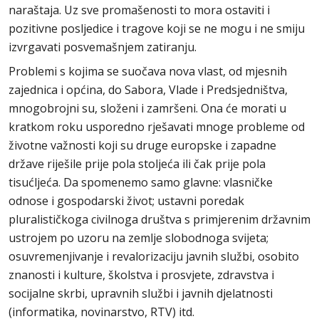
naraštaja. Uz sve promašenosti to mora ostaviti i
pozitivne posljedice i tragove koji se ne mogu i ne smiju
izvrgavati posvemašnjem zatiranju.
Problemi s kojima se suočava nova vlast, od mjesnih
zajednica i općina, do Sabora, Vlade i Predsjedništva,
mnogobrojni su, složeni i zamršeni. Ona će morati u
kratkom roku usporedno rješavati mnoge probleme od
životne važnosti koji su druge europske i zapadne
države riješile prije pola stoljeća ili čak prije pola
tisućljeća. Da spomenemo samo glavne: vlasničke
odnose i gospodarski život; ustavni poredak
pluralističkoga civilnoga društva s primjerenim državnim
ustrojem po uzoru na zemlje slobodnoga svijeta;
osuvremenjivanje i revalorizaciju javnih službi, osobito
znanosti i kulture, školstva i prosvjete, zdravstva i
socijalne skrbi, upravnih službi i javnih djelatnosti
(informatika, novinarstvo, RTV) itd.