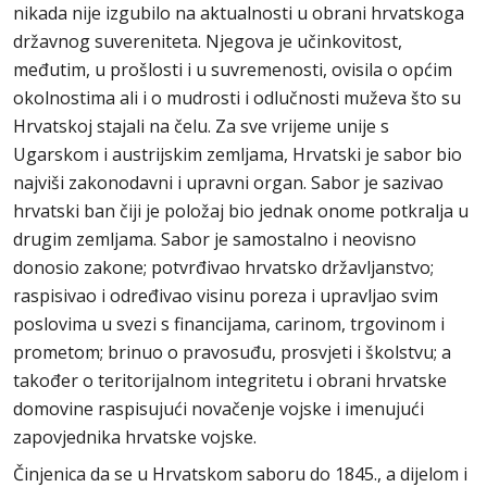
nikada nije izgubilo na aktualnosti u obrani hrvatskoga
državnog suvereniteta. Njegova je učinkovitost,
međutim, u prošlosti i u suvremenosti, ovisila o općim
okolnostima ali i o mudrosti i odlučnosti muževa što su
Hrvatskoj stajali na čelu. Za sve vrijeme unije s
Ugarskom i austrijskim zemljama, Hrvatski je sabor bio
najviši zakonodavni i upravni organ. Sabor je sazivao
hrvatski ban čiji je položaj bio jednak onome potkralja u
drugim zemljama. Sabor je samostalno i neovisno
donosio zakone; potvrđivao hrvatsko državljanstvo;
raspisivao i određivao visinu poreza i upravljao svim
poslovima u svezi s financijama, carinom, trgovinom i
prometom; brinuo o pravosuđu, prosvjeti i školstvu; a
također o teritorijalnom integritetu i obrani hrvatske
domovine raspisujući novačenje vojske i imenujući
zapovjednika hrvatske vojske.
Činjenica da se u Hrvatskom saboru do 1845., a dijelom i