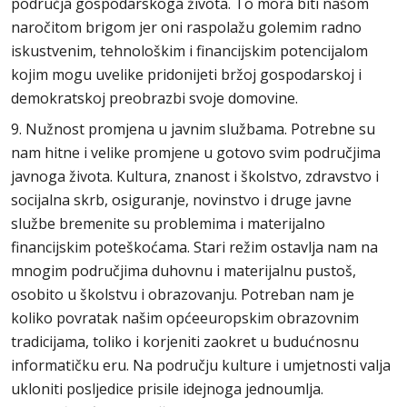
područja gospodarskoga života. To mora biti našom
naročitom brigom jer oni raspolažu golemim radno
iskustvenim, tehnološkim i financijskim potencijalom
kojim mogu uvelike pridonijeti bržoj gospodarskoj i
demokratskoj preobrazbi svoje domovine.
9. Nužnost promjena u javnim službama. Potrebne su
nam hitne i velike promjene u gotovo svim područjima
javnoga života. Kultura, znanost i školstvo, zdravstvo i
socijalna skrb, osiguranje, novinstvo i druge javne
službe bremenite su problemima i materijalno
financijskim poteškoćama. Stari režim ostavlja nam na
mnogim područjima duhovnu i materijalnu pustoš,
osobito u školstvu i obrazovanju. Potreban nam je
koliko povratak našim općeeuropskim obrazovnim
tradicijama, toliko i korjeniti zaokret u budućnosnu
informatičku eru. Na području kulture i umjetnosti valja
ukloniti posljedice prisile idejnoga jednoumlja.