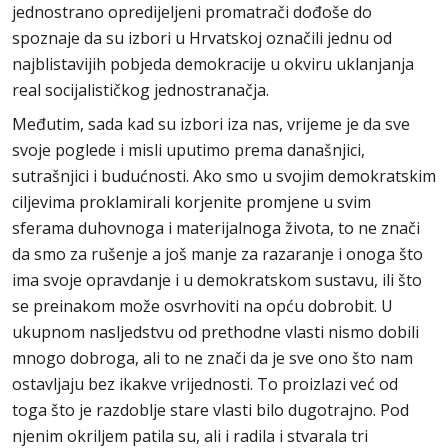
jednostrano opredijeljeni promatrači dođoše do
spoznaje da su izbori u Hrvatskoj označili jednu od
najblistavijih pobjeda demokracije u okviru uklanjanja
real socijalističkog jednostranačja.
Međutim, sada kad su izbori iza nas, vrijeme je da sve
svoje poglede i misli uputimo prema današnjici,
sutrašnjici i budućnosti. Ako smo u svojim demokratskim
ciljevima proklamirali korjenite promjene u svim
sferama duhovnoga i materijalnoga života, to ne znači
da smo za rušenje a još manje za razaranje i onoga što
ima svoje opravdanje i u demokratskom sustavu, ili što
se preinakom može osvrhoviti na opću dobrobit. U
ukupnom nasljedstvu od prethodne vlasti nismo dobili
mnogo dobroga, ali to ne znači da je sve ono što nam
ostavljaju bez ikakve vrijednosti. To proizlazi već od
toga što je razdoblje stare vlasti bilo dugotrajno. Pod
njenim okriljem patila su, ali i radila i stvarala tri