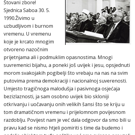
Štovani zbore!
Sjednica Saboa 30. 5.
1990.Živimo u
uzbudljivom i burnom
vremenu. U vremenu
koje je krcato mnogim
otvoreno nazočnim
prijetnjama ali i podmuklim opasnostima. Mnogi
suvremenici bijahu, a poneki još uvijek i jesu, opsjednuti
morom svakojakih pogibelji što vrebaju na nas na svim
putovima prema demokraciji i nacionalnoj suverenosti.
Umjesto tragičnoga malodušja i pasivnoga osjećaja
bezizlaznosti, ja sam osobno uvijek bio skloniji
otkrivanju i uočavanju onih velikih šansi što se kriju u
tom dramatičnom vremenu i prijelomnom povijesnom
razdoblju. Povijest nam je već dala odgovor da smo bili u
pravu kad se nismo htjeli pomiriti s time da budemo i