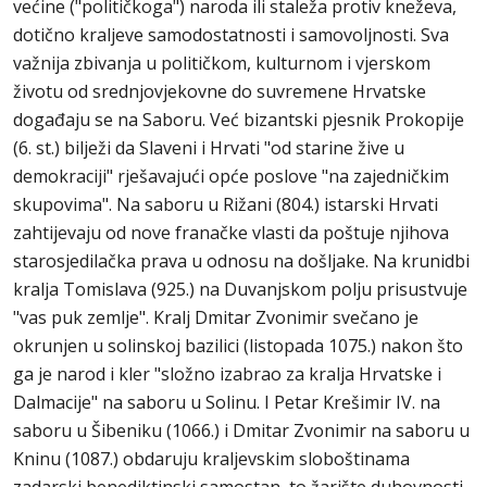
većine ("političkoga") naroda ili staleža protiv kneževa,
dotično kraljeve samodostatnosti i samovoljnosti. Sva
važnija zbivanja u političkom, kulturnom i vjerskom
životu od srednjovjekovne do suvremene Hrvatske
događaju se na Saboru. Već bizantski pjesnik Prokopije
(6. st.) bilježi da Slaveni i Hrvati "od starine žive u
demokraciji" rješavajući opće poslove "na zajedničkim
skupovima". Na saboru u Rižani (804.) istarski Hrvati
zahtijevaju od nove franačke vlasti da poštuje njihova
starosjedilačka prava u odnosu na došljake. Na krunidbi
kralja Tomislava (925.) na Duvanjskom polju prisustvuje
"vas puk zemlje". Kralj Dmitar Zvonimir svečano je
okrunjen u solinskoj bazilici (listopada 1075.) nakon što
ga je narod i kler "složno izabrao za kralja Hrvatske i
Dalmacije" na saboru u Solinu. I Petar Krešimir IV. na
saboru u Šibeniku (1066.) i Dmitar Zvonimir na saboru u
Kninu (1087.) obdaruju kraljevskim sloboštinama