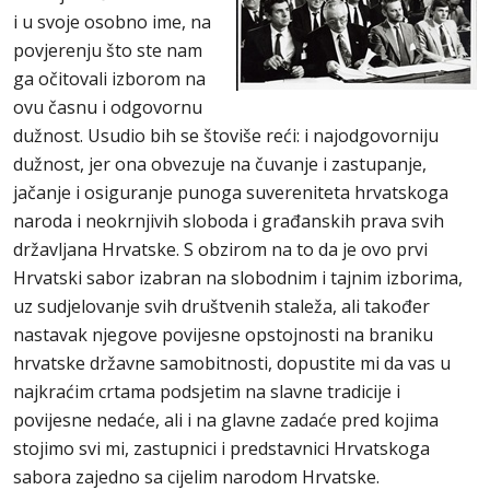
i u svoje osobno ime, na
povjerenju što ste nam
ga očitovali izborom na
ovu časnu i odgovornu
dužnost. Usudio bih se štoviše reći: i najodgovorniju
dužnost, jer ona obvezuje na čuvanje i zastupanje,
jačanje i osiguranje punoga suvereniteta hrvatskoga
naroda i neokrnjivih sloboda i građanskih prava svih
državljana Hrvatske. S obzirom na to da je ovo prvi
Hrvatski sabor izabran na slobodnim i tajnim izborima,
uz sudjelovanje svih društvenih staleža, ali također
nastavak njegove povijesne opstojnosti na braniku
hrvatske državne samobitnosti, dopustite mi da vas u
najkraćim crtama podsjetim na slavne tradicije i
povijesne nedaće, ali i na glavne zadaće pred kojima
stojimo svi mi, zastupnici i predstavnici Hrvatskoga
sabora zajedno sa cijelim narodom Hrvatske.