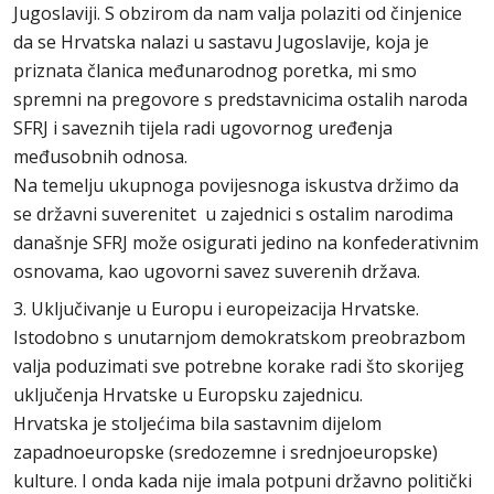
Jugoslaviji. S obzirom da nam valja polaziti od činjenice
da se Hrvatska nalazi u sastavu Jugoslavije, koja je
priznata članica međunarodnog poretka, mi smo
spremni na pregovore s predstavnicima ostalih naroda
SFRJ i saveznih tijela radi ugovornog uređenja
međusobnih odnosa.
Na temelju ukupnoga povijesnoga iskustva držimo da
se državni suverenitet u zajednici s ostalim narodima
današnje SFRJ može osigurati jedino na konfederativnim
osnovama, kao ugovorni savez suverenih država.
3. Uključivanje u Europu i europeizacija Hrvatske.
Istodobno s unutarnjom demokratskom preobrazbom
valja poduzimati sve potrebne korake radi što skorijeg
uključenja Hrvatske u Europsku zajednicu.
Hrvatska je stoljećima bila sastavnim dijelom
zapadnoeuropske (sredozemne i srednjoeuropske)
kulture. I onda kada nije imala potpuni državno politički