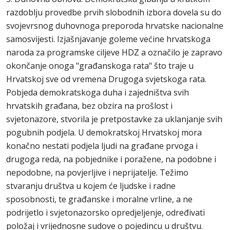
razdoblju provedbe prvih slobodnih izbora dovela su do
svojevrsnog duhovnoga preporoda hrvatske nacionalne
samosvijesti. Izjašnjavanje goleme većine hrvatskoga
naroda za programske ciljeve HDZ a označilo je zapravo
okončanje onoga "građanskoga rata" što traje u
Hrvatskoj sve od vremena Drugoga svjetskoga rata.
Pobjeda demokratskoga duha i zajedništva svih
hrvatskih građana, bez obzira na prošlost i
svjetonazore, stvorila je pretpostavke za uklanjanje svih
pogubnih podjela. U demokratskoj Hrvatskoj mora
konačno nestati podjela ljudi na građane prvoga i
drugoga reda, na pobjednike i poražene, na podobne i
nepodobne, na povjerljive i neprijatelje. Težimo
stvaranju društva u kojem će ljudske i radne
sposobnosti, te građanske i moralne vrline, a ne
podrijetlo i svjetonazorsko opredjeljenje, određivati
položaj i vrijednosne sudove o pojedincu u društvu.