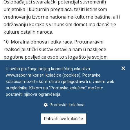
Oslobađajući stvaralački potencijal suvremenih
umjetnika i kulturnih pregalaca, težiti istinskom
vrednovanju izvorne nacionalne kulturne baštine, ali i
održavanju koraka s vrhunskim dometima današnje
kulture ostalih naroda.
10. Moralna obnova i etika rada. Protunaravni
realsocijalistički sustav ostavlja nam u naslijede
pogubne posljedice osobito stoga što je svojom
izopačenošću porušio i omalovažio sve tradicionalne
U svrhu pružanja boljeg korisničkog iskustva
vrednote i moralne norme. To se podjednako odnosi na
www.sabor.hr koristi kolačiće (cookies). Postavke
obiteljski i školski odgoj, na profesionalnu, radnu i
kolačića možete kontrolirati i prilagođavati u vašem web
poslovnu etiku. Poremećaji u sustavu vrijednosti rađali
pregledniku. Klikom na "Postavke kolačića" možete
su bijegom ili apatičnošću mudrih i sposobnih, a
postaviti njihova ograničenja.
napredovanjem nesposobnih i bezobzirnih karijerista.
Postavke kolačića
Izmjena tako poremećenoga vrijednosnoga sustava bit
će težak i dugotrajan posao ali ga treba odmah započeti
Prihvati sve kolačiće
u svim sferama i porama života.