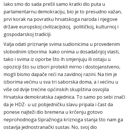
Iako smo do sada prešli samo kratki dio puta u
parlamentarnu demokraciju, bio je to presudno važan,
prvi korak na povratku hrvatskoga naroda i njegove
države europskoj civilizacijskoj, političkoj, kulturnoj i
gospodarskoj tradiciji.
Valja odati priznanje svima sudionicima u provedenim
slobodnim izborima kako onima u dosadašnjoj vlasti,
tako i svima iz oporbe što ih smjenjuju ili ostaju u
opoziciji što su izbori protekli mirno i dostojanstveno,
mogli bismo dapače reći na zavidnoj razini. Na tim je
izborima većinu u sva tri saborska doma, a i većinu u
više od dvije trećine općinskih skupština osvojila
Hrvatska demokratska zajednica. To samo po sebi znači
da je HDZ- u uz pobjedničku slavu pripala i čast da
ponese najteži dio bremena u krčenju gotovo
neprohodnoga šipražnoga kriznoga stanja što nam ga
ostavlja jednostranački sustav. No, svoj dio