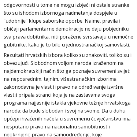
odgovornosti u tome ne mogu izbjeći ni ostale stranke
što su ishodom izbornoga nadmetanja dospjele u
"udobnije" klupe saborske oporbe. Naime, pravila i
običaji parlamentarne demokracije ne daju pobjedniku
sva prava dobitnika, niti poražene svrstavaju u nemoćne
gubitnike, kako je to bilo u jednostranačkoj samovlasti.
Rezultati hrvatskih izbora koliko su znakoviti, toliko su i
obvezujući. Slobodnom voljom naroda izraženom na
najdemokratskiji način što ga poznaje suvremeni svijet:
na neposrednim, tajnim, višestranačkim izborima
zakonodavna je vlast (i pravo na određivanje izvršne
vlasti) pripala stranci koja je na zastavama svoga
programa najjasnije istakla vjekovne težnje hrvatskoga
naroda: da bude slobodan i svoj na svome. Da u duhu
općeprihvaćenih načela u suvremenu čovječanstvu ima
nesputano pravo na nacionalnu samobitnost i
neokrnjeno pravo na samoodređenje, koje