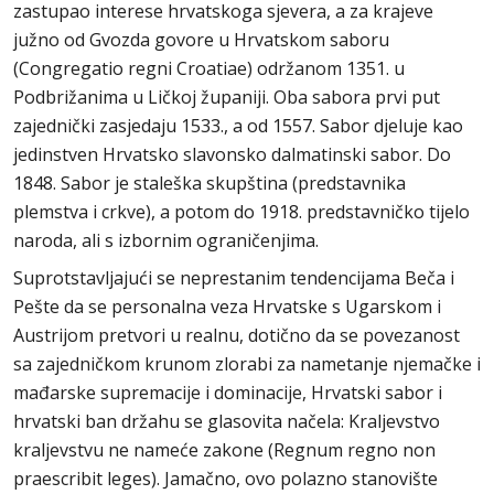
zastupao interese hrvatskoga sjevera, a za krajeve
južno od Gvozda govore u Hrvatskom saboru
(Congregatio regni Croatiae) održanom 1351. u
Podbrižanima u Ličkoj županiji. Oba sabora prvi put
zajednički zasjedaju 1533., a od 1557. Sabor djeluje kao
jedinstven Hrvatsko slavonsko dalmatinski sabor. Do
1848. Sabor je staleška skupština (predstavnika
plemstva i crkve), a potom do 1918. predstavničko tijelo
naroda, ali s izbornim ograničenjima.
Suprotstavljajući se neprestanim tendencijama Beča i
Pešte da se personalna veza Hrvatske s Ugarskom i
Austrijom pretvori u realnu, dotično da se povezanost
sa zajedničkom krunom zlorabi za nametanje njemačke i
mađarske supremacije i dominacije, Hrvatski sabor i
hrvatski ban držahu se glasovita načela: Kraljevstvo
kraljevstvu ne nameće zakone (Regnum regno non
praescribit leges). Jamačno, ovo polazno stanovište