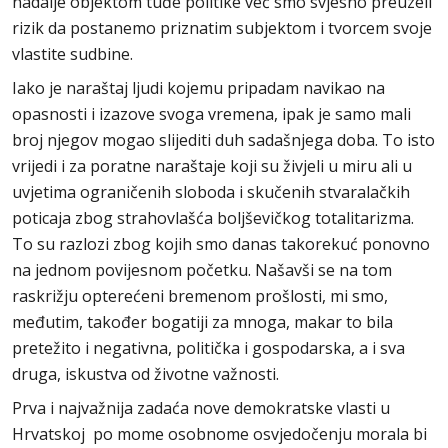
nadalje objektom tuđe politike već smo svjesno preuzeli
rizik da postanemo priznatim subjektom i tvorcem svoje
vlastite sudbine.
Iako je naraštaj ljudi kojemu pripadam navikao na
opasnosti i izazove svoga vremena, ipak je samo mali
broj njegov mogao slijediti duh sadašnjega doba. To isto
vrijedi i za poratne naraštaje koji su živjeli u miru ali u
uvjetima ograničenih sloboda i skučenih stvaralačkih
poticaja zbog strahovlašća boljševičkog totalitarizma.
To su razlozi zbog kojih smo danas takorekuć ponovno
na jednom povijesnom početku. Našavši se na tom
raskrižju opterećeni bremenom prošlosti, mi smo,
međutim, također bogatiji za mnoga, makar to bila
pretežito i negativna, politička i gospodarska, a i sva
druga, iskustva od životne važnosti.
Prva i najvažnija zadaća nove demokratske vlasti u
Hrvatskoj po mome osobnome osvjedočenju morala bi