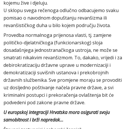
kojemu žive i djeluju.
U sklopu svega rečenoga odlučno odbacujemo svaku
pomisao o navodnom dopuštanju revanšizma ili
revanšističkog duha u bilo kojem području života.
Provedba normalnoga prijenosa vlasti, tj. zamjene
političko-djelatničkoga (funkcionarskog) sloja
dosadašnjega jednostranačkoga ustroja, ne može se
smatrati nikakvim revanšizmom. To, dakako, vrijedi i za
debirokratizaciju državne uprave u modernizaciji i
demokratizaciji suvišnih ustanova i prekobrojnih
državnih službenika. Sve promjene moraju se provoditi
uz dosljedno poštivanje načela pravne države, a svi
kriminalni postupci i prekoračenja ovlaštenja bit će
podvedeni pod zakone pravne države.
U europskoj integraciji Hrvatska mora osigurati svoju
samobitnost i brži napredak...