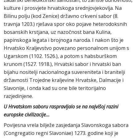
zadarski benediktinski samostan, to žarište duhovnosti,
kulture i prosvjete hrvatskoga srednjovjekovlja. Na
Bilinu polju (kod Zenice) državno crkveni sabor (8.
travnja 1203.) rješava spor oko pojave heterodoksnih
bosanskih krstjana, uz nazočnost bana Kulina,
papinskoga legata i brojnoga naroda. I nakon što je
Hrvatsko Kraljevstvo povezano personalnom unijom s
Ugarskom (1102. 1526.), a potom s habsburškom
krunom (1527. 1918.), Hrvatski sabor i hrvatski ban
bijahu nositelji nacionalnoga suvereniteta i branitelji
državnosti Trojedne kraljevine Hrvatske, Dalmacije i
Slavonije, i onda kad su one bile teritorijalno
razjedinjene.
U Hrvatskom saboru raspravljalo se na najvišoj razini
europske civilizacije...
Povijesna vrela bilježe zasjedanja Slavonskoga sabora
(Congregatio regni Slavoniae) 1273. godine koji je