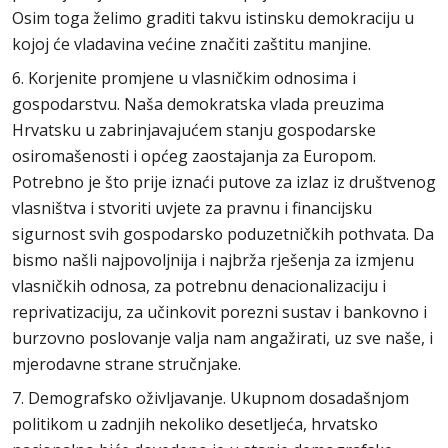
Osim toga želimo graditi takvu istinsku demokraciju u
kojoj će vladavina većine značiti zaštitu manjine.
6. Korjenite promjene u vlasničkim odnosima i
gospodarstvu. Naša demokratska vlada preuzima
Hrvatsku u zabrinjavajućem stanju gospodarske
osiromašenosti i općeg zaostajanja za Europom.
Potrebno je što prije iznaći putove za izlaz iz društvenog
vlasništva i stvoriti uvjete za pravnu i financijsku
sigurnost svih gospodarsko poduzetničkih pothvata. Da
bismo našli najpovoljnija i najbrža rješenja za izmjenu
vlasničkih odnosa, za potrebnu denacionalizaciju i
reprivatizaciju, za učinkovit porezni sustav i bankovno i
burzovno poslovanje valja nam angažirati, uz sve naše, i
mjerodavne strane stručnjake.
7. Demografsko oživljavanje. Ukupnom dosadašnjom
politikom u zadnjih nekoliko desetljeća, hrvatsko