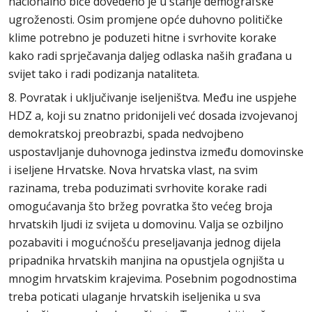
nacionalno biće dovedeno je u stanje demografske
ugroženosti. Osim promjene opće duhovno političke
klime potrebno je poduzeti hitne i svrhovite korake
kako radi sprječavanja daljeg odlaska naših građana u
svijet tako i radi podizanja nataliteta.
8. Povratak i uključivanje iseljeništva. Među ine uspjehe
HDZ a, koji su znatno pridonijeli već dosada izvojevanoj
demokratskoj preobrazbi, spada nedvojbeno
uspostavljanje duhovnoga jedinstva između domovinske
i iseljene Hrvatske. Nova hrvatska vlast, na svim
razinama, treba poduzimati svrhovite korake radi
omogućavanja što bržeg povratka što većeg broja
hrvatskih ljudi iz svijeta u domovinu. Valja se ozbiljno
pozabaviti i mogućnošću preseljavanja jednog dijela
pripadnika hrvatskih manjina na opustjela ognjišta u
mnogim hrvatskim krajevima. Posebnim pogodnostima
treba poticati ulaganje hrvatskih iseljenika u sva