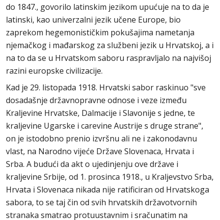
do 1847., govorilo latinskim jezikom upućuje na to da je
latinski, kao univerzalni jezik učene Europe, bio
zaprekom hegemonističkim pokušajima nametanja
njemačkog i mađarskog za službeni jezik u Hrvatskoj, a i
na to da se u Hrvatskom saboru raspravljalo na najvišoj
razini europske civilizacije.
Kad je 29. listopada 1918. Hrvatski sabor raskinuo "sve
dosadašnje državnopravne odnose i veze između
Kraljevine Hrvatske, Dalmacije i Slavonije s jedne, te
kraljevine Ugarske i carevine Austrije s druge strane",
on je istodobno prenio izvršnu ali ne i zakonodavnu
vlast, na Narodno vijeće Države Slovenaca, Hrvata i
Srba. A budući da akt o ujedinjenju ove države i
kraljevine Srbije, od 1. prosinca 1918., u Kraljevstvo Srba,
Hrvata i Slovenaca nikada nije ratificiran od Hrvatskoga
sabora, to se taj čin od svih hrvatskih državotvornih
stranaka smatrao protuustavnim i sračunatim na