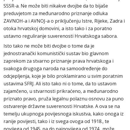
SSSR-a. Ne može biti nikakve dvojbe da to bijaše
preduvjetom za međunarodno priznanje odluka
ZAVNOH-a i AVNOJ-a o priključenju Istre, Rijeke, Zadra i
otoka hrvatskoj domovini, a isto tako i za poratno
ustavno reguliranje suverenosti Hrvatskoga sabora.
Isto tako ne može biti dvojbe o tome da je
jednostranački komunistički sustav bio glavnom
zaprekom za stvarno priznanje prava hrvatskoga i
svakoga drugoga naroda na samoodređenje do
odcjepljenja, koje je bilo proklamirano u svim poratnim
ustavima SFRJ. Ali isto tako ni o tome, da to ustavom
zajamčeno, u stvarnosti prikraćeno, a međunarodno
priznato pravo, pruža legalnu polaznu osnovu za puno
ostvarenje državne suverenosti Hrvatske. A ova se na
temelju ukupnoga povijesnoga iskustva, kako onoga iz
ranije povijesti, tako i iz svega ovoga od 1918., te
novijega od 1945. pa do najnovijega od 1974., može