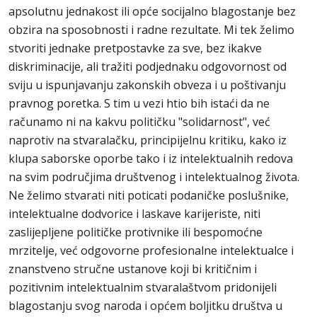
apsolutnu jednakost ili opće socijalno blagostanje bez
obzira na sposobnosti i radne rezultate. Mi tek želimo
stvoriti jednake pretpostavke za sve, bez ikakve
diskriminacije, ali tražiti podjednaku odgovornost od
sviju u ispunjavanju zakonskih obveza i u poštivanju
pravnog poretka. S tim u vezi htio bih istaći da ne
računamo ni na kakvu političku "solidarnost", već
naprotiv na stvaralačku, principijelnu kritiku, kako iz
klupa saborske oporbe tako i iz intelektualnih redova
na svim područjima društvenog i intelektualnog života.
Ne želimo stvarati niti poticati podaničke poslušnike,
intelektualne dodvorice i laskave karijeriste, niti
zaslijepljene političke protivnike ili bespomoćne
mrzitelje, već odgovorne profesionalne intelektualce i
znanstveno stručne ustanove koji bi kritičnim i
pozitivnim intelektualnim stvaralaštvom pridonijeli
blagostanju svog naroda i općem boljitku društva u