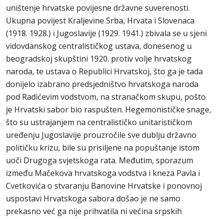
uništenje hrvatske povijesne državne suverenosti.
Ukupna povijest Kraljevine Srba, Hrvata i Slovenaca
(1918. 1928.) i Jugoslavije (1929. 1941.) zbivala se u sjeni
vidovdanskog centralističkog ustava, donesenog u
beogradskoj skupštini 1920. protiv volje hrvatskog
naroda, te ustava o Republici Hrvatskoj, što ga je tada
donijelo izabrano predsjedništvo hrvatskoga naroda
pod Radićevim vodstvom, na stranačkom skupu, pošto
je Hrvatski sabor bio raspušten. Hegemonističke snage,
što su ustrajanjem na centralističko unitarističkom
uređenju Jugoslavije prouzročile sve dublju državno
političku krizu, bile su prisiljene na popuštanje istom
uoči Drugoga svjetskoga rata. Međutim, sporazum
između Mačekova hrvatskoga vodstva i kneza Pavla i
Cvetkovića o stvaranju Banovine Hrvatske i ponovnoj
uspostavi Hrvatskoga sabora došao je ne samo
prekasno već ga nije prihvatila ni većina srpskih