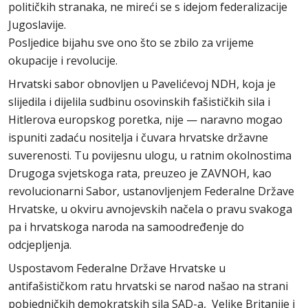
političkih stranaka, ne mireći se s idejom federalizacije
Jugoslavije.
Posljedice bijahu sve ono što se zbilo za vrijeme
okupacije i revolucije.
Hrvatski sabor obnovljen u Pavelićevoj NDH, koja je
slijedila i dijelila sudbinu osovinskih fašističkih sila i
Hitlerova europskog poretka, nije — naravno mogao
ispuniti zadaću nositelja i čuvara hrvatske državne
suverenosti. Tu povijesnu ulogu, u ratnim okolnostima
Drugoga svjetskoga rata, preuzeo je ZAVNOH, kao
revolucionarni Sabor, ustanovljenjem Federalne Države
Hrvatske, u okviru avnojevskih načela o pravu svakoga
pa i hrvatskoga naroda na samoodređenje do
odcjepljenja.
Uspostavom Federalne Države Hrvatske u
antifašističkom ratu hrvatski se narod našao na strani
pobjedničkih demokratskih sila SAD-a, Velike Britanije i