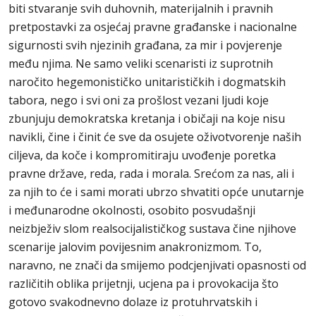
biti stvaranje svih duhovnih, materijalnih i pravnih
pretpostavki za osjećaj pravne građanske i nacionalne
sigurnosti svih njezinih građana, za mir i povjerenje
među njima. Ne samo veliki scenaristi iz suprotnih
naročito hegemonističko unitarističkih i dogmatskih
tabora, nego i svi oni za prošlost vezani ljudi koje
zbunjuju demokratska kretanja i običaji na koje nisu
navikli, čine i činit će sve da osujete oživotvorenje naših
ciljeva, da koče i kompromitiraju uvođenje poretka
pravne države, reda, rada i morala. Srećom za nas, ali i
za njih to će i sami morati ubrzo shvatiti opće unutarnje
i međunarodne okolnosti, osobito posvudašnji
neizbježiv slom realsocijalističkog sustava čine njihove
scenarije jalovim povijesnim anakronizmom. To,
naravno, ne znači da smijemo podcjenjivati opasnosti od
različitih oblika prijetnji, ucjena pa i provokacija što
gotovo svakodnevno dolaze iz protuhrvatskih i