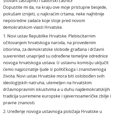
Štovani zastupnici i saborski časnici!
Dopustite mi da, na kraju ove moje pristupne besjede,
pokušam iznijeti, u najkraćim crtama, neke najhitnije
neposredne zadaće koje stoje pred novom
demokratskom vlasti Hrvatske.
1. Novi ustav Republike Hrvatske. Plebiscitarnim
očitovanjem hrvatskoga naroda, na provedenim
izborima, za demokratske slobode građana i državni
suverenitet unaprijed su određene temeljne odrednice
novoga hrvatskoga ustava. U ustavnu komisiju uključit
ćemo najpoznatije ljude iz političkoga i znanstvenoga
života. Novi ustav Hrvatske mora biti oslobođen svih
ideologijskih natruha, utemeljen na hrvatskim
državnopravnim iskustvima a u duhu najdemokratskijih
tradicija suvremene europske i sjevernoameričke zbilje i
pravne znanosti.
2. Uređenje novoga ustavnoga položaja Hrvatske u