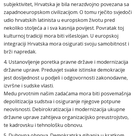
subjektivitet, Hrvatska je bila nerazdvojno povezana sa
zapadnoeuropskom civilizacijom. O tomu rječito svjedoči
udio hrvatskih latinista u europskom životu pred
nekoliko stoljeća a i sva kasnija povijest. Povratak toj
kulturnoj tradiciji mora biti višeslojan. U europskoj
integraciji Hrvatska mora osigurati svoju samobitnost i
brži napredak.
4. Ustanovljenje poretka pravne države i modernizacija
državne uprave. Preduvjet svake istinske demokracije
jest dosljednost u podjeli i odgovornosti zakonodavne,
izvršne i sudske vlasti.
Medu prvotnim našim zadaćama mora biti posvemašnja
depolitizacija sudstva i osiguranje njegove potpune
neovisnosti. Debirokratizacija i modernizacija ukupne
državne uprave zahtijeva organizacijsko preustrojstvo,
te kadrovsku i tehnološku obnovu.
5. Duhovna obnova. Demokratska gibanja u kratkom