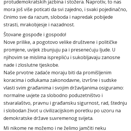
protudemokratskih jazbina i stožera. Naprotiv, to nas
mora još više poticati da svi zajedno, i svaki pojedinačno,
činimo sve da razum, sloboda i napredak pobijede
strasti, mrakobjesje i nazadnost.
Štovane gospođe i gospodo!
Nove prilike, a pogotovo velike društvene i političke
promjene, uvijek zbunjuju pa i presenećuju ljude. U
njihovim se mislima isprepliću i sukobljavaju zanosne
nade i zloslutne tjeskobe.
Naše prvotne zadaće moraju biti da promišljenim
koracima i odlukama zakonodavne, izvršne i sudske
vlasti svim građanima i svojim državljanima osiguramo:
normalne uvjete za slobodno poduzetništvo i
stvaralaštvo, pravnu i građansku sigurnost, rad, štednju
i slobodan život u civilizacijskom poretku po uzoru na
demokratske države suvremenog svijeta.
Mi nikome ne možemo i ne želimo jamčiti neku