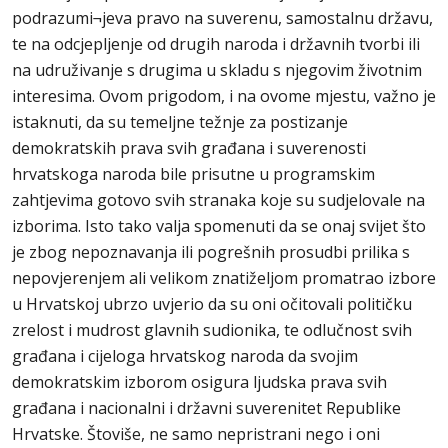
podrazumi¬jeva pravo na suverenu, samostalnu državu,
te na odcjepljenje od drugih naroda i državnih tvorbi ili
na udruživanje s drugima u skladu s njegovim životnim
interesima. Ovom prigodom, i na ovome mjestu, važno je
istaknuti, da su temeljne težnje za postizanje
demokratskih prava svih građana i suverenosti
hrvatskoga naroda bile prisutne u programskim
zahtjevima gotovo svih stranaka koje su sudjelovale na
izborima. Isto tako valja spomenuti da se onaj svijet što
je zbog nepoznavanja ili pogrešnih prosudbi prilika s
nepovjerenjem ali velikom znatiželjom promatrao izbore
u Hrvatskoj ubrzo uvjerio da su oni očitovali političku
zrelost i mudrost glavnih sudionika, te odlučnost svih
građana i cijeloga hrvatskog naroda da svojim
demokratskim izborom osigura ljudska prava svih
građana i nacionalni i državni suverenitet Republike
Hrvatske. Štoviše, ne samo nepristrani nego i oni