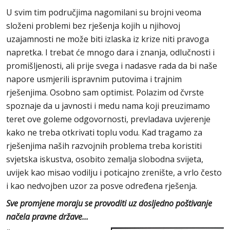
U svim tim područjima nagomilani su brojni veoma
složeni problemi bez rješenja kojih u njihovoj
uzajamnosti ne može biti izlaska iz krize niti pravoga
napretka. I trebat će mnogo dara i znanja, odlučnosti i
promišljenosti, ali prije svega i nadasve rada da bi naše
napore usmjerili ispravnim putovima i trajnim
rješenjima. Osobno sam optimist. Polazim od čvrste
spoznaje da u javnosti i medu nama koji preuzimamo
teret ove goleme odgovornosti, prevladava uvjerenje
kako ne treba otkrivati toplu vodu. Kad tragamo za
rješenjima naših razvojnih problema treba koristiti
svjetska iskustva, osobito zemalja slobodna svijeta,
uvijek kao misao vodilju i poticajno zrenište, a vrlo često
i kao nedvojben uzor za posve određena rješenja.
Sve promjene moraju se provoditi uz dosljedno poštivanje
načela pravne države...