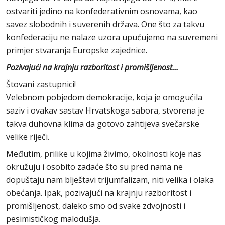
ostvariti jedino na konfederativnim osnovama, kao
savez slobodnih i suverenih država. One što za takvu
konfederaciju ne nalaze uzora upućujemo na suvremeni
primjer stvaranja Europske zajednice.
Pozivajući na krajnju razboritost i promišljenost...
Štovani zastupnici!
Velebnom pobjedom demokracije, koja je omogućila
saziv i ovakav sastav Hrvatskoga sabora, stvorena je
takva duhovna klima da gotovo zahtijeva svečarske
velike riječi.
Međutim, prilike u kojima živimo, okolnosti koje nas
okružuju i osobito zadaće što su pred nama ne
dopuštaju nam blještavi trijumfalizam, niti velika i olaka
obećanja. Ipak, pozivajući na krajnju razboritost i
promišljenost, daleko smo od svake zdvojnosti i
pesimističkog malodušja.