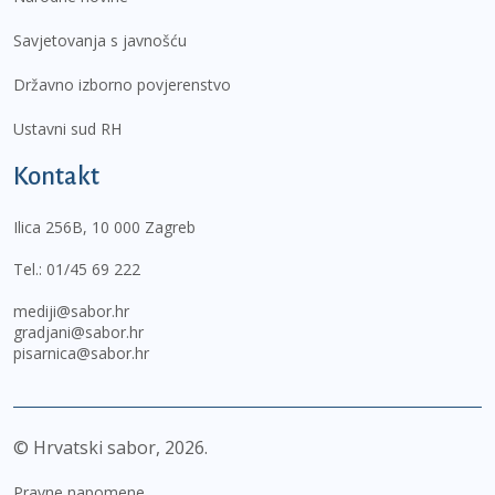
Savjetovanja s javnošću
Državno izborno povjerenstvo
Ustavni sud RH
Kontakt
Ilica 256B, 10 000 Zagreb
Tel.:
01/45 69 222
mediji@sabor.hr
gradjani@sabor.hr
pisarnica@sabor.hr
© Hrvatski sabor,
2026
Pravne napomene