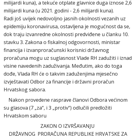
milijardi kuna), a tekuće otplate glavnice duga iznose 2,6
milijardi kuna (u 2021. godini - 2,6 milijardi kuna).
Radi još uvijek nedovoljno jasnih okolnosti vezanih uz
epidemiju koronavirusa, ostavljena je mogućnost da se,
dok traju izvanredne okolnosti predviđene u članku 10.
stavku 3. Zakona o fiskalnoj odgovornosti, ministar
financija i izvanproračunski korisnici državnog
proračuna mogu uz suglasnost Vlade RH zadužiti i iznad
visine navedenih zaduživanja. Međutim, ako do toga
dođe, Vlada RH će o takvim zaduženjima mjesečno
izvještavati Odbor za financije i državni proračun
Hrvatskog sabora.
Nakon provedene rasprave članovi Odbora većinom
su glasova (7 „za“, i 3 „protiv“) odlučili predložiti
Hrvatskom saboru
ZAKON O IZVRŠAVANJU
DRŽAVNOG PRORAČUNA REPUBLIKE HRVATSKE ZA