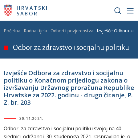
Skoči na glavni sadržaj
HRVATSKI
SABOR
Breadcrumb
Početna
Radna tijela
Odbori i povjerenstva
Izvješće Odbora za z
Odbor za zdravstvo i socijalnu politiku
Izvješće Odbora za zdravstvo i socijalnu
politiku o Konačnom prijedlogu zakona o
izvršavanju Državnog proračuna Republike
Hrvatske za 2022. godinu - drugo čitanje, P.
Z. br. 203
30.11.2021.
Odbor za zdravstvo i socijalnu politiku svojoj na 40.
sjednici održanoj 30. studenoga 2021. raspravljao je o