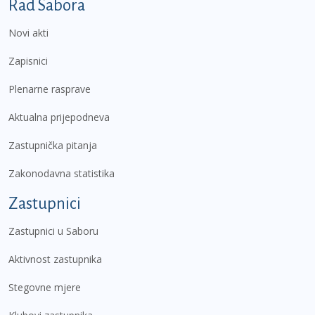
Podnožje prvi izbornik
Rad Sabora
Novi akti
Zapisnici
Plenarne rasprave
Aktualna prijepodneva
Zastupnička pitanja
Zakonodavna statistika
Zastupnici
Zastupnici u Saboru
Aktivnost zastupnika
Stegovne mjere