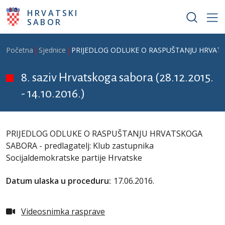
Skoči na glavni sadržaj
HRVATSKI
SABOR
Breadcrumb
Početna
Sjednice
PRIJEDLOG ODLUKE O RASPUŠTANJU HRVATSKOGA 
8. saziv Hrvatskoga sabora (28.12.2015.
- 14.10.2016.)
PRIJEDLOG ODLUKE O RASPUŠTANJU HRVATSKOGA
SABORA - predlagatelj: Klub zastupnika
Socijaldemokratske partije Hrvatske
Datum ulaska u proceduru:
17.06.2016.
Videosnimka rasprave