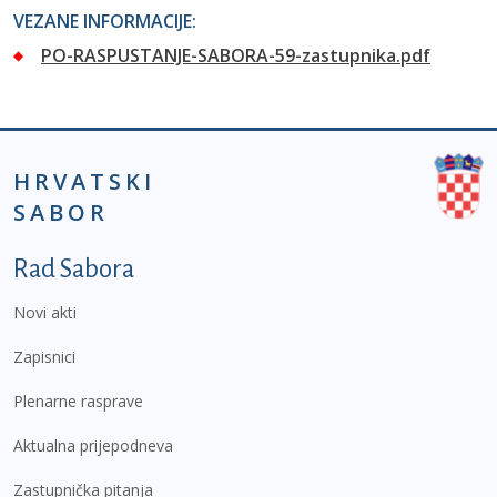
VEZANE INFORMACIJE:
PO-RASPUSTANJE-SABORA-59-zastupnika.pdf
HRVATSKI
SABOR
Podnožje prvi izbornik
Rad Sabora
Novi akti
Zapisnici
Plenarne rasprave
Aktualna prijepodneva
Zastupnička pitanja