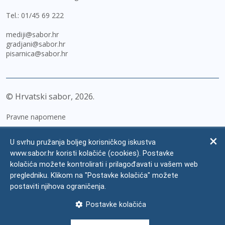
Tel.:
01/45 69 222
mediji@sabor.hr
gradjani@sabor.hr
pisarnica@sabor.hr
© Hrvatski sabor,
2026
Pravne napomene
Izjava o pristupačnosti
U svrhu pružanja boljeg korisničkog iskustva
Zaštita osobnih podataka
www.sabor.hr koristi kolačiće (cookies). Postavke
kolačića možete kontrolirati i prilagođavati u vašem web
Impressum
pregledniku. Klikom na "Postavke kolačića" možete
Česta pitanja
postaviti njihova ograničenja.
Kontakti
Postavke kolačića
Mapa weba