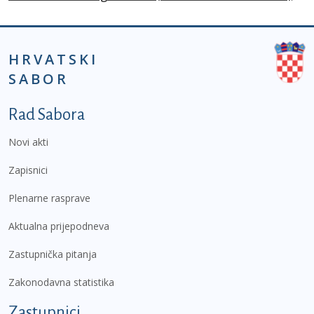
HRVATSKI
SABOR
Podnožje prvi izbornik
Rad Sabora
Novi akti
Zapisnici
Plenarne rasprave
Aktualna prijepodneva
Zastupnička pitanja
Zakonodavna statistika
Zastupnici