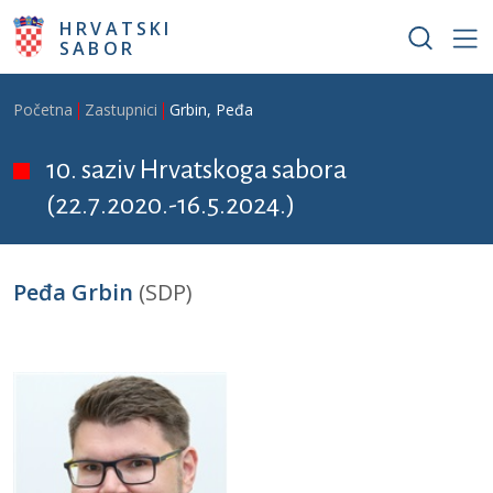
Skoči na glavni sadržaj
HRVATSKI
SABOR
Breadcrumb
Početna
Zastupnici
Grbin, Peđa
10. saziv Hrvatskoga sabora
(22.7.2020.-16.5.2024.)
Peđa Grbin
(SDP)