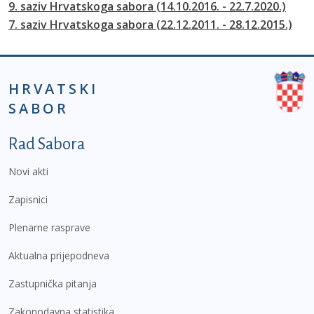
9. saziv Hrvatskoga sabora (14.10.2016. - 22.7.2020.)
7. saziv Hrvatskoga sabora (22.12.2011. - 28.12.2015.)
HRVATSKI
SABOR
Podnožje prvi izbornik
Rad Sabora
Novi akti
Zapisnici
Plenarne rasprave
Aktualna prijepodneva
Zastupnička pitanja
Zakonodavna statistika