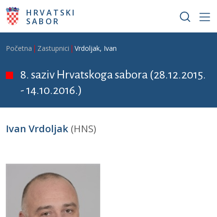
Skoči na glavni sadržaj
HRVATSKI
SABOR
Breadcrumb
Početna
Zastupnici
Vrdoljak, Ivan
8. saziv Hrvatskoga sabora (28.12.2015.
- 14.10.2016.)
Ivan Vrdoljak
(HNS)