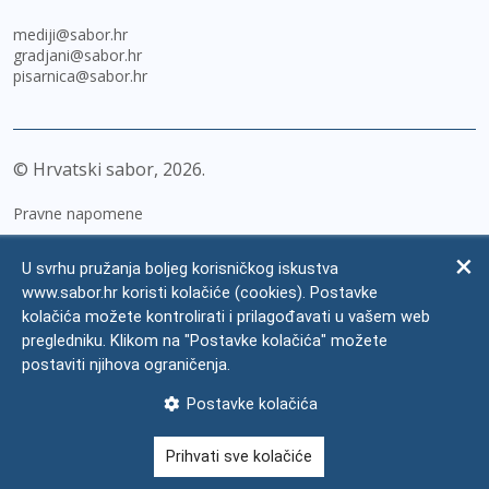
mediji@sabor.hr
gradjani@sabor.hr
pisarnica@sabor.hr
© Hrvatski sabor,
2026
Pravne napomene
Izjava o pristupačnosti
U svrhu pružanja boljeg korisničkog iskustva
Zaštita osobnih podataka
www.sabor.hr koristi kolačiće (cookies). Postavke
kolačića možete kontrolirati i prilagođavati u vašem web
Impressum
pregledniku. Klikom na "Postavke kolačića" možete
Česta pitanja
postaviti njihova ograničenja.
Kontakti
Postavke kolačića
Mapa weba
Prihvati sve kolačiće