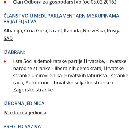
Član
Odbora za gospodarstvo
(od 05.02.2016.)
ČLANSTVO U MEĐUPARLAMENTARNIM SKUPINAMA
PRIJATELJSTVA:
Albanija
Crna Gora
Izrael
Kanada
Norveška
Rusija
SAD
IZABRAN:
lista Socijaldemokratske partije Hrvatske, Hrvatske
narodne stranke - liberalnih demokrata, Hrvatske
stranke umirovljenika, Hrvatskih laburista - stranke
rada, Autohtone - hrvatske seljačke stranke i
Zagorske stranke
IZBORNA JEDINICA:
IV. izborna jedinica
PREGLED SAZIVA: