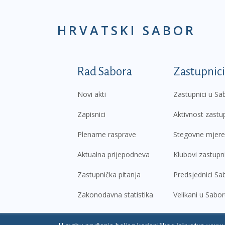
HRVATSKI SABOR
Podnožje prvi izborni
Rad Sabora
Zastupnici
Novi akti
Zastupnici u Sa
Zapisnici
Aktivnost zastu
Plenarne rasprave
Stegovne mjere
Aktualna prijepodneva
Klubovi zastupn
Zastupnička pitanja
Predsjednici Sa
Zakonodavna statistika
Velikani u Sabo