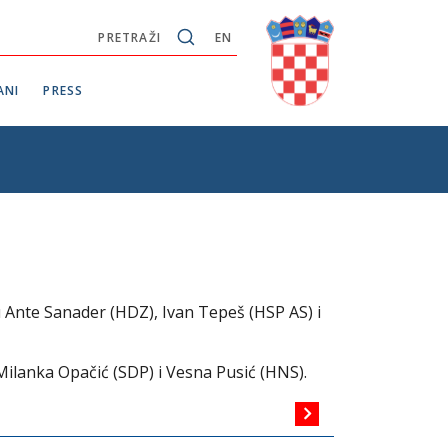
PRETRAŽI
EN
ANI
PRESS
u Ante Sanader (HDZ), Ivan Tepeš (HSP AS) i
Milanka Opačić (SDP) i Vesna Pusić (HNS).