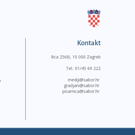
Kontakt
Ilica 256B, 10 000 Zagreb
Tel.:
01/45 69 222
mediji@sabor.hr
o
gradjani@sabor.hr
pisarnica@sabor.hr