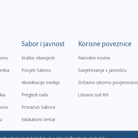
k
Sabor i javnost
Korisne poveznice
boru
Kratke obavijesti
Narodne novine
pnika
Posjeti Saboru
Savjetovanja s javnošću
Akreditacije medija
Državno izborno povjerenstv
ika
Pregledi rada
Ustavni sud RH
bora
Proračun Sabora
ru
Edukativni centar