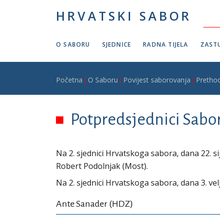
Skoči na glavni sadržaj
HRVATSKI SABOR
O SABORU
SJEDNICE
RADNA TIJELA
ZASTU
Breadcrumb
Početna
O Saboru
Povijest saborovanja
Prethod
Potpredsjednici Sabor
Na 2. sjednici Hrvatskoga sabora, dana 22. s
Robert Podolnjak (Most).
Na 2. sjednici Hrvatskoga sabora, dana 3. ve
Ante Sanader (HDZ)