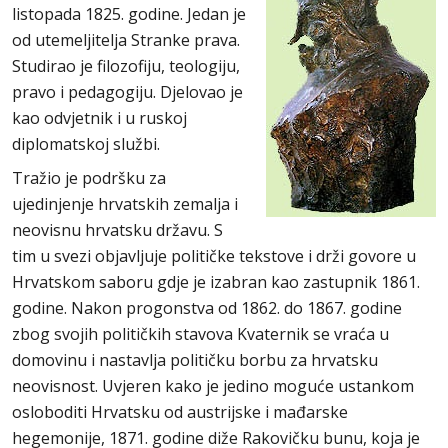
listopada 1825. godine. Jedan je
od utemeljitelja Stranke prava.
Studirao je filozofiju, teologiju,
pravo i pedagogiju. Djelovao je
kao odvjetnik i u ruskoj
diplomatskoj službi.
Tražio je podršku za
ujedinjenje hrvatskih zemalja i
neovisnu hrvatsku državu. S
tim u svezi objavljuje političke tekstove i drži govore u
Hrvatskom saboru gdje je izabran kao zastupnik 1861.
godine. Nakon progonstva od 1862. do 1867. godine
zbog svojih političkih stavova Kvaternik se vraća u
domovinu i nastavlja političku borbu za hrvatsku
neovisnost. Uvjeren kako je jedino moguće ustankom
osloboditi Hrvatsku od austrijske i mađarske
hegemonije, 1871. godine diže Rakovičku bunu, koja je