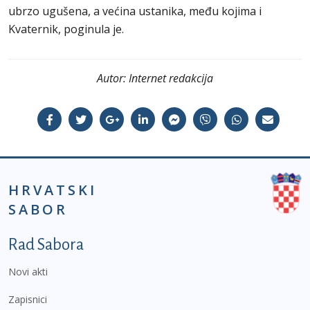
ubrzo ugušena, a većina ustanika, među kojima i
Kvaternik, poginula je.
Autor:
Internet redakcija
HRVATSKI
SABOR
Podnožje prvi izbornik
Rad Sabora
Novi akti
Zapisnici