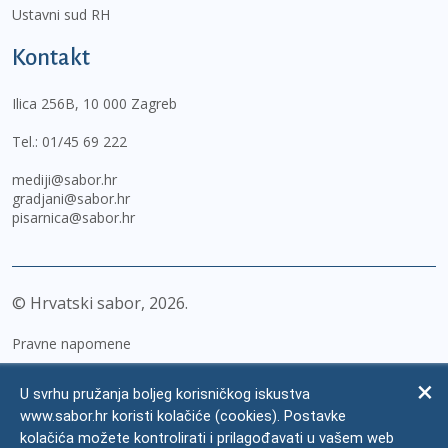
Ustavni sud RH
Kontakt
Ilica 256B, 10 000 Zagreb
Tel.:
01/45 69 222
mediji@sabor.hr
gradjani@sabor.hr
pisarnica@sabor.hr
© Hrvatski sabor,
2026
Pravne napomene
Izjava o pristupačnosti
U svrhu pružanja boljeg korisničkog iskustva
Zaštita osobnih podataka
www.sabor.hr koristi kolačiće (cookies). Postavke
kolačića možete kontrolirati i prilagođavati u vašem web
Impressum