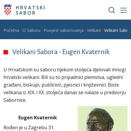
Skoči na glavni sadržaj
HRVATSKI
SABOR
Breadcrumb
Početna
O Saboru
Povijest saborovanja
Velikani
Velikani Sabor
Velikani Sabora - Eugen Kvaternik
U Hrvatskom su saboru tijekom stoljeća djelovali mnogi
hrvatski velikani. Bili su to pripadnici plemstva, ugledni
građani, biskupi, publicisti, pjesnici i književnici. Biste
velikana iz XIX. i XX. stoljeća danas se nalaze u predvorju
Sabornice.
Eugen Kvaternik
Rođen je u Zagrebu 31.