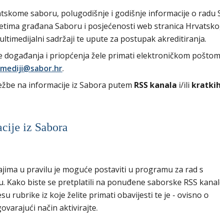
tskome saboru, polugodišnje i godišnje informacije o radu
osjetima građana Saboru i posjećenosti web stranica Hrvatsk
multimedijalni sadržaji te upute za postupak akreditiranja.
ve događanja i priopćenja žele primati elektroničkom poštom
mediji@sabor.hr
.
ježbe na informacije iz Sabora putem
RSS kanala
i/ili
kratki
acije iz Sabora
ajima u pravilu je moguće postaviti u programu za rad s
u. Kako biste se pretplatili na ponuđene saborske RSS kanal
 rubrike iz koje želite primati obavijesti te je - ovisno o
ovarajući način aktivirajte.