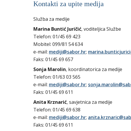
Kontakti za upite medija
Služba za medije
Marina Buntić Juričić
, voditeljica Službe
Telefon: 01/45 69 423
Mobitel: 099/81 54 634
e-mail:
mediji@sabor.hr
;
marina.bunticjuric
Faks: 01/45 69 657
Sonja Marolin
, koordinatorica za medije
Telefon: 01/63 03 565
e-mail:
mediji@sabor.hr
;
sonja.marolin@sab
Faks: 01/45 69 611
Anita Krznarić
, savjetnica za medije
Telefon: 01/45 69 638
e-mail:
mediji@sabor.hr
;
anita.krznaric@sab
Faks: 01/45 69 611