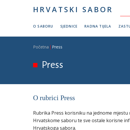
Skoči na glavni sadržaj
HRVATSKI SABOR
O SABORU
SJEDNICE
RADNA TIJELA
ZASTU
Breadcrumb
Početna
Press
Press
O rubrici Press
Rubrika Press korisniku na jednome mjestu n
Hrvatskome saboru te sve ostale korisne in
Hrvatskoga sabora.