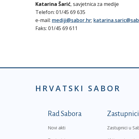
Katarina Šarić
, savjetnica za medije
Telefon: 01/45 69 635
e-mail:
mediji@sabor.hr
;
katarina.saric@sab
Faks: 01/45 69 611
HRVATSKI SABOR
Podnožje prvi izborni
Rad Sabora
Zastupnici
Novi akti
Zastupnici u Sa