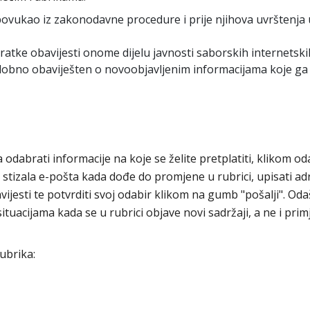
j povukao iz zakonodavne procedure i prije njihova uvrštenja 
kratke obavijesti onome dijelu javnosti saborskih internetski
odobno obaviješten o novoobjavljenim informacijama koje ga
odabrati informacije na koje se želite pretplatiti, klikom od
i stizala e-pošta kada dođe do promjene u rubrici, upisati a
ijesti te potvrditi svoj odabir klikom na gumb "pošalji". Odaš
ituacijama kada se u rubrici objave novi sadržaji, a ne i prim
ubrika: