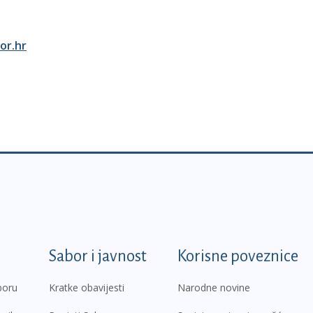
or.hr
k
Sabor i javnost
Korisne poveznice
boru
Kratke obavijesti
Narodne novine