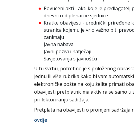
Povučeni akti - akti koje je predlagatel
dnevni red plenarne sjednice
Kratke obavijesti - urednički priređene 
stranica kojemu je vrlo važno biti prav
zanimaju
Javna nabava
Javni pozivi i natječaji
Savjetovanja s javnošću
U tu svrhu, potrebno je s priloženog obrasca 
jednu ili više rubrika kako bi vam automatsk
elektroničke pošte na koju želite primati obav
obavijesti pretplatnicima aktivira se samo u s
pri lektoriranju sadržaja.
Pretplata na obavijesti o promjeni sadržaja r
ovdje