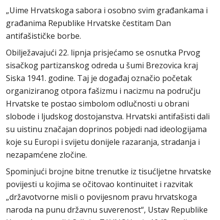
„Uime Hrvatskoga sabora i osobno svim građankama i
građanima Republike Hrvatske čestitam Dan
antifašističke borbe.
Obilježavajući 22. lipnja prisjećamo se osnutka Prvog
sisačkog partizanskog odreda u šumi Brezovica kraj
Siska 1941. godine. Taj je događaj označio početak
organiziranog otpora fašizmu i nacizmu na području
Hrvatske te postao simbolom odlučnosti u obrani
slobode i ljudskog dostojanstva. Hrvatski antifašisti dali
su uistinu značajan doprinos pobjedi nad ideologijama
koje su Europi i svijetu donijele razaranja, stradanja i
nezapamćene zločine.
Spominjući brojne bitne trenutke iz tisućljetne hrvatske
povijesti u kojima se očitovao kontinuitet i razvitak
„državotvorne misli o povijesnom pravu hrvatskoga
naroda na punu državnu suverenost“, Ustav Republike