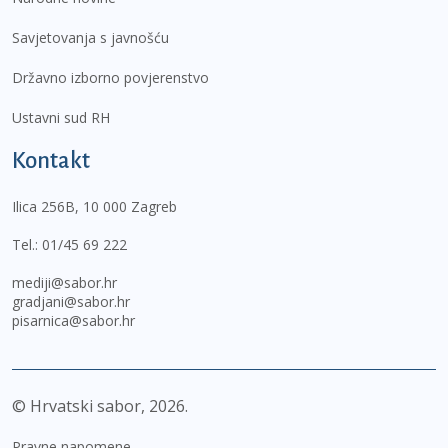
Savjetovanja s javnošću
Državno izborno povjerenstvo
Ustavni sud RH
Kontakt
Ilica 256B, 10 000 Zagreb
Tel.:
01/45 69 222
mediji@sabor.hr
gradjani@sabor.hr
pisarnica@sabor.hr
© Hrvatski sabor,
2026
Pravne napomene