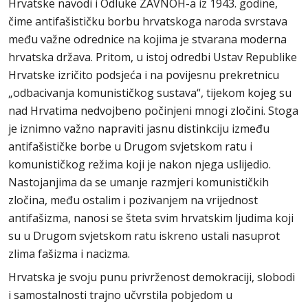
Hrvatske navodi i Odluke ZAVNOH-a iz 1943. godine,
čime antifašističku borbu hrvatskoga naroda svrstava
među važne odrednice na kojima je stvarana moderna
hrvatska država. Pritom, u istoj odredbi Ustav Republike
Hrvatske izričito podsjeća i na povijesnu prekretnicu
„odbacivanja komunističkog sustava“, tijekom kojeg su
nad Hrvatima nedvojbeno počinjeni mnogi zločini. Stoga
je iznimno važno napraviti jasnu distinkciju između
antifašističke borbe u Drugom svjetskom ratu i
komunističkog režima koji je nakon njega uslijedio.
Nastojanjima da se umanje razmjeri komunističkih
zločina, među ostalim i pozivanjem na vrijednost
antifašizma, nanosi se šteta svim hrvatskim ljudima koji
su u Drugom svjetskom ratu iskreno ustali nasuprot
zlima fašizma i nacizma.
Hrvatska je svoju punu privrženost demokraciji, slobodi
i samostalnosti trajno učvrstila pobjedom u