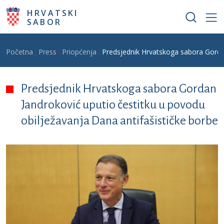
Skoči na glavni sadržaj
HRVATSKI
SABOR
Breadcrumb
Početna
Press
Priopćenja
Predsjednik Hrvatskoga sabora Gordan
Predsjednik Hrvatskoga sabora Gordan
Jandroković uputio čestitku u povodu
obilježavanja Dana antifašističke borbe