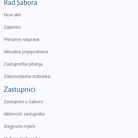
Podnožje prvi izbornik
Rad Sabora
Novi akti
Zapisnici
Plenarne rasprave
Aktualna prijepodneva
Zastupnička pitanja
Zakonodavna statistika
Zastupnici
Zastupnici u Saboru
Aktivnost zastupnika
Stegovne mjere